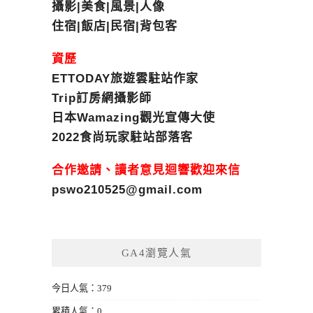
攝影|美食|風景|人像
住宿|飯店|民宿|背包客
資歷
ETTODAY旅遊雲駐站作家
Trip訂房網攝影師
日本Wamazing觀光宣傳大使
2022食尚玩家駐站部落客
合作邀請、讀者意見迴響歡迎來信
pswo210525@gmail.com
GA4瀏覽人氣
今日人氣：379
累積人氣：0