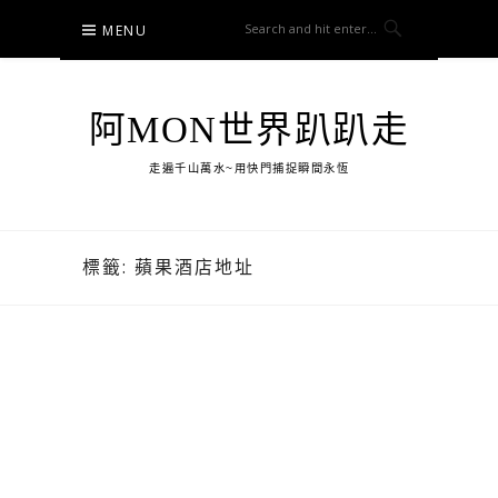
Skip
MENU
to
content
阿MON世界趴趴走
走遍千山萬水~用快門捕捉瞬間永恆
標籤:
蘋果酒店地址