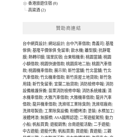
香港旅遊住宿 (8)
高粱酒 (2)
贊助商連結
台中網頁設計
|
網站設計
|
台中汽車借款
|
喬義司
|
基隆
傢俱
|
基隆平價傢俱
免留車
|
飲水機
|
離型膜
|
抗靜電
膜
|
熱轉印膜
|
瑞里民宿
|
台東租機車
|
桃園當鋪
|
桃園
小額借款
|
桃園快速借款
|
桃園房地二胎
|
桃園汽車借
款
|
桃園機車借款
|
展示架
|
新竹當舖
|
竹北當舖
|
竹北
汽車借款
|
竹北機車借款
|
新竹房屋土地貸款
|
新竹急
用錢
|
新竹免留車
|
宜蘭二胎貸款
|
消防檢修申報
|
消防
設備維護保養
|
苗栗消防檢修申報
|
消防系統維護
|
清
水機車借款
|
大雅汽車借款
|
大雅機車借款
|
龍井汽車
借款
|
龍井機車借款
|
洗滌塔工業除臭劑
|
洗滌塔廠商
|
洗滌塔製造
|
工業除臭設備
|
粉體烤漆
|
塗裝
|
水標加工
|
液體烤漆
|
無膜標
|
ASA國際認證
|
二等遊艇駕照
|
動力
小船
|
帆船買賣
|
遊艇銷售
|
台南遊艇活動
|
二手遊艇
|
中古遊艇
|
遊艇代售
|
帆船買賣
|
買遊艇
|
賣遊艇
|
三觀