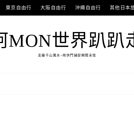
東京自由行
大阪自由行
沖繩自由行
其他日本
阿MON世界趴趴
走遍千山萬水~用快門捕捉瞬間永恆