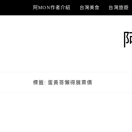
Skip
阿MON作者介紹
台灣美食
台灣旅遊
to
content
標籤:
蛋黃哥懶得展票價