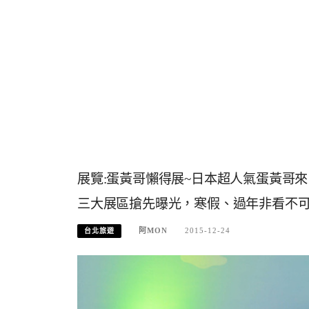
展覽:蛋黃哥懶得展~日本超人氣蛋黃哥
三大展區搶先曝光，寒假、過年非看不可
阿MON
2015-12-24
台北旅遊