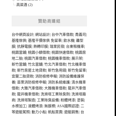
高粱酒 (2)
贊助商連結
台中網頁設計
|
網站設計
|
台中汽車借款
|
喬義司
|
基隆傢俱
|
基隆平價傢俱
免留車
|
飲水機
|
離型
膜
|
抗靜電膜
|
熱轉印膜
|
瑞里民宿
|
台東租機車
|
桃園當鋪
|
桃園小額借款
|
桃園快速借款
|
桃園房
地二胎
|
桃園汽車借款
|
桃園機車借款
|
展示架
|
新竹當舖
|
竹北當舖
|
竹北汽車借款
|
竹北機車借
款
|
新竹房屋土地貸款
|
新竹急用錢
|
新竹免留車
|
宜蘭二胎貸款
|
消防檢修申報
|
消防設備維護保
養
|
苗栗消防檢修申報
|
消防系統維護
|
清水機車
借款
|
大雅汽車借款
|
大雅機車借款
|
龍井汽車借
款
|
龍井機車借款
|
洗滌塔工業除臭劑
|
洗滌塔廠
商
|
洗滌塔製造
|
工業除臭設備
|
粉體烤漆
|
塗裝
|
水標加工
|
液體烤漆
|
無膜標
|
ASA國際認證
|
二
等遊艇駕照
|
動力小船
|
帆船買賣
|
遊艇銷售
|
台