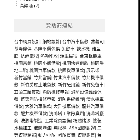
高粱酒 (2)
贊助商連結
台中網頁設計
|
網站設計
|
台中汽車借款
|
喬義司
|
基隆傢俱
|
基隆平價傢俱
免留車
|
飲水機
|
離型
膜
|
抗靜電膜
|
熱轉印膜
|
瑞里民宿
|
台東租機車
|
桃園當鋪
|
桃園小額借款
|
桃園快速借款
|
桃園房
地二胎
|
桃園汽車借款
|
桃園機車借款
|
展示架
|
新竹當舖
|
竹北當舖
|
竹北汽車借款
|
竹北機車借
款
|
新竹房屋土地貸款
|
新竹急用錢
|
新竹免留車
|
宜蘭二胎貸款
|
消防檢修申報
|
消防設備維護保
養
|
苗栗消防檢修申報
|
消防系統維護
|
清水機車
借款
|
大雅汽車借款
|
大雅機車借款
|
龍井汽車借
款
|
龍井機車借款
|
洗滌塔工業除臭劑
|
洗滌塔廠
商
|
洗滌塔製造
|
工業除臭設備
|
粉體烤漆
|
塗裝
|
水標加工
|
液體烤漆
|
無膜標
|
ASA國際認證
|
二
等遊艇駕照
|
動力小船
|
帆船買賣
|
遊艇銷售
|
台