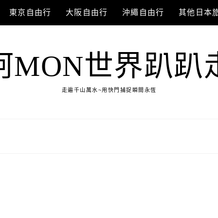
東京自由行
大阪自由行
沖繩自由行
其他日本
阿MON世界趴趴
走遍千山萬水~用快門捕捉瞬間永恆