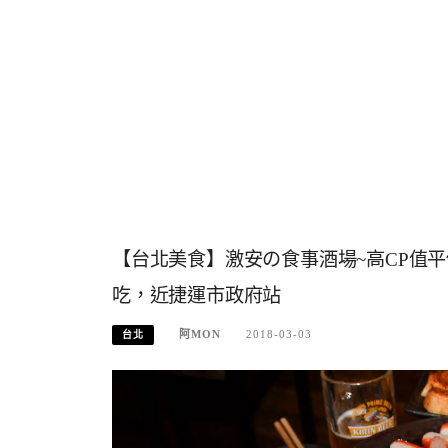
【台北美食】激安の食事酒場~高CP值
吃，近捷運市政府站
阿MON
2018-03-03
台北