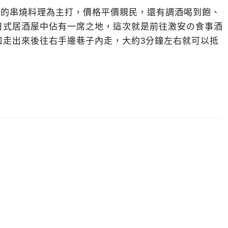
值的串燒料理為主打，價格平價親民，還有調酒喝到飽、
日式居酒屋中佔有一席之地，這次就是前往激安の食事酒
口走出來後往右手邊巷子內走，大約3分鐘左右就可以抵