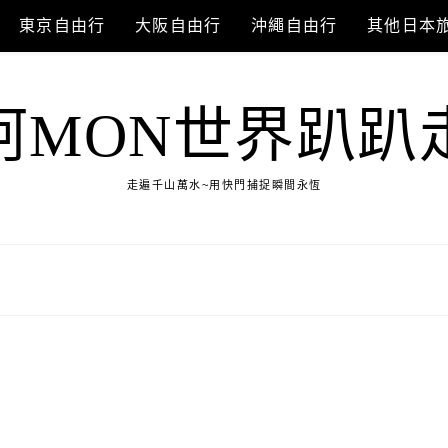
東京自由行
大阪自由行
沖繩自由行
其他日本
阿MON世界趴趴
走遍千山萬水~用快門捕捉瞬間永恆