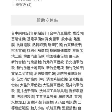
高粱酒 (2)
贊助商連結
台中網頁設計
|
網站設計
|
台中汽車借款
|
喬義司
|
基隆傢俱
|
基隆平價傢俱
免留車
|
飲水機
|
離型
膜
|
抗靜電膜
|
熱轉印膜
|
瑞里民宿
|
台東租機車
|
桃園當鋪
|
桃園小額借款
|
桃園快速借款
|
桃園房
地二胎
|
桃園汽車借款
|
桃園機車借款
|
展示架
|
新竹當舖
|
竹北當舖
|
竹北汽車借款
|
竹北機車借
款
|
新竹房屋土地貸款
|
新竹急用錢
|
新竹免留車
|
宜蘭二胎貸款
|
消防檢修申報
|
消防設備維護保
養
|
苗栗消防檢修申報
|
消防系統維護
|
清水機車
借款
|
大雅汽車借款
|
大雅機車借款
|
龍井汽車借
款
|
龍井機車借款
|
洗滌塔工業除臭劑
|
洗滌塔廠
商
|
洗滌塔製造
|
工業除臭設備
|
粉體烤漆
|
塗裝
|
水標加工
|
液體烤漆
|
無膜標
|
ASA國際認證
|
二
等遊艇駕照
|
動力小船
|
帆船買賣
|
遊艇銷售
|
台