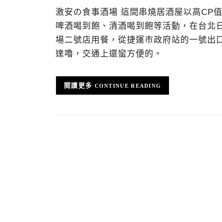
激安の食事酒場 這間串燒居酒屋以高CP
啤酒喝到飽、清酒喝到飽等活動，在台北
場二號店用餐，從捷運市政府站的一號出
達嚕，交通上還蠻方便的。
CONTINUE READING