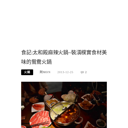
食記:太和殿麻辣火鍋~裝潢樸實食材美
味的鴛鴦火鍋
火鍋
阿MON
2013-12-25
2