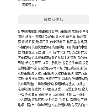
高粱酒 (2)
贊助商連結
台中網頁設計
|
網站設計
|
台中汽車借款
|
喬義司
|
基隆
傢俱
|
基隆平價傢俱
免留車
|
飲水機
|
離型膜
|
抗靜電
膜
|
熱轉印膜
|
瑞里民宿
|
台東租機車
|
桃園當鋪
|
桃園
小額借款
|
桃園快速借款
|
桃園房地二胎
|
桃園汽車借
款
|
桃園機車借款
|
展示架
|
新竹當舖
|
竹北當舖
|
竹北
汽車借款
|
竹北機車借款
|
新竹房屋土地貸款
|
新竹急
用錢
|
新竹免留車
|
宜蘭二胎貸款
|
消防檢修申報
|
消防
設備維護保養
|
苗栗消防檢修申報
|
消防系統維護
|
清
水機車借款
|
大雅汽車借款
|
大雅機車借款
|
龍井汽車
借款
|
龍井機車借款
|
洗滌塔工業除臭劑
|
洗滌塔廠商
|
洗滌塔製造
|
工業除臭設備
|
粉體烤漆
|
塗裝
|
水標加工
|
液體烤漆
|
無膜標
|
ASA國際認證
|
二等遊艇駕照
|
動力
小船
|
帆船買賣
|
遊艇銷售
|
台南遊艇活動
|
二手遊艇
|
中古遊艇
|
遊艇代售
|
帆船買賣
|
買遊艇
|
賣遊艇
|
三觀
是哪三觀
|
台中聯誼活動
|
交友軟體詐騙
|
怎麼告白
|
交