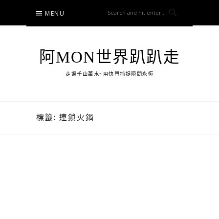
Skip
MENU
to
content
阿MON世界趴趴走
走遍千山萬水~用快門捕捉瞬間永恆
標籤:
連鎖火鍋