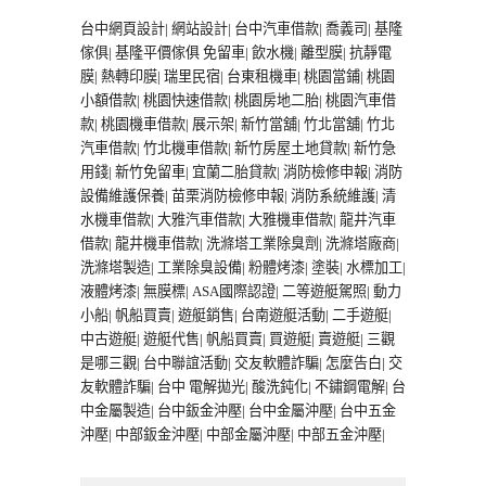
台中網頁設計
|
網站設計
|
台中汽車借款
|
喬義司
|
基隆
傢俱
|
基隆平價傢俱
免留車
|
飲水機
|
離型膜
|
抗靜電
膜
|
熱轉印膜
|
瑞里民宿
|
台東租機車
|
桃園當鋪
|
桃園
小額借款
|
桃園快速借款
|
桃園房地二胎
|
桃園汽車借
款
|
桃園機車借款
|
展示架
|
新竹當舖
|
竹北當舖
|
竹北
汽車借款
|
竹北機車借款
|
新竹房屋土地貸款
|
新竹急
用錢
|
新竹免留車
|
宜蘭二胎貸款
|
消防檢修申報
|
消防
設備維護保養
|
苗栗消防檢修申報
|
消防系統維護
|
清
水機車借款
|
大雅汽車借款
|
大雅機車借款
|
龍井汽車
借款
|
龍井機車借款
|
洗滌塔工業除臭劑
|
洗滌塔廠商
|
洗滌塔製造
|
工業除臭設備
|
粉體烤漆
|
塗裝
|
水標加工
|
液體烤漆
|
無膜標
|
ASA國際認證
|
二等遊艇駕照
|
動力
小船
|
帆船買賣
|
遊艇銷售
|
台南遊艇活動
|
二手遊艇
|
中古遊艇
|
遊艇代售
|
帆船買賣
|
買遊艇
|
賣遊艇
|
三觀
是哪三觀
|
台中聯誼活動
|
交友軟體詐騙
|
怎麼告白
|
交
友軟體詐騙
|
台中 電解拋光
|
酸洗鈍化
|
不鏽鋼電解
|
台
中金屬製造
|
台中鈑金沖壓
|
台中金屬沖壓
|
台中五金
沖壓
|
中部鈑金沖壓
|
中部金屬沖壓
|
中部五金沖壓
|