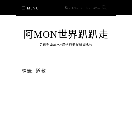
Skip
MENU
to
content
阿MON世界趴趴走
走遍千山萬水~用快門捕捉瞬間永恆
標籤:
道教