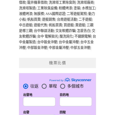
借款
|
龍井機車借款
|
洗滌塔工業除臭劑
|
洗滌塔廠商
|
洗滌塔製造
|
工業除臭設備
|
粉體烤漆
|
塗裝
|
水標加工
|
液體烤漆
|
無膜標
|
ASA國際認證
|
二等遊艇駕照
|
動力
小船
|
帆船買賣
|
遊艇銷售
|
台南遊艇活動
|
二手遊艇
|
中古遊艇
|
遊艇代售
|
帆船買賣
|
買遊艇
|
賣遊艇
|
三觀
是哪三觀
|
台中聯誼活動
|
交友軟體詐騙
|
怎麼告白
|
交
友軟體詐騙
|
台中 電解拋光
|
酸洗鈍化
|
不鏽鋼電解
|
台
中金屬製造
|
台中鈑金沖壓
|
台中金屬沖壓
|
台中五金
沖壓
|
中部鈑金沖壓
|
中部金屬沖壓
|
中部五金沖壓
|
機票比價