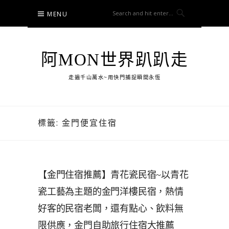
Skip
MENU
to
content
阿MON世界趴趴走
走遍千山萬水~用快門捕捉瞬間永恆
標籤:
金門便宜住宿
【金門住宿推薦】青花瓷民宿~以青花
瓷工藝為主題的金門洋樓民宿，熱情
好客的民宿老闆，還有點心、飲料無
限供應，金門自助旅行住宿大推薦