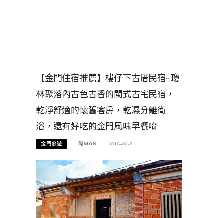
【金門住宿推薦】樓仔下古厝民宿~瓊
林聚落內古色古香的閩式古宅民宿，
乾淨舒適的懷舊客房，乾濕分離衛
浴，還有好吃的金門風味早餐唷
金門旅遊
阿MON
2016-08-01