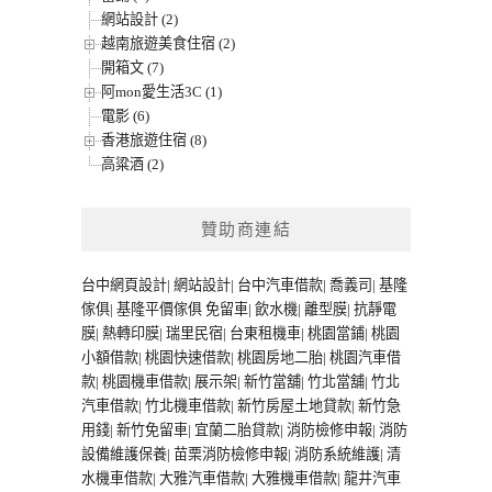
網站設計 (2)
越南旅遊美食住宿 (2)
開箱文 (7)
阿mon愛生活3C (1)
電影 (6)
香港旅遊住宿 (8)
高粱酒 (2)
贊助商連結
台中網頁設計
|
網站設計
|
台中汽車借款
|
喬義司
|
基隆
傢俱
|
基隆平價傢俱
免留車
|
飲水機
|
離型膜
|
抗靜電
膜
|
熱轉印膜
|
瑞里民宿
|
台東租機車
|
桃園當鋪
|
桃園
小額借款
|
桃園快速借款
|
桃園房地二胎
|
桃園汽車借
款
|
桃園機車借款
|
展示架
|
新竹當舖
|
竹北當舖
|
竹北
汽車借款
|
竹北機車借款
|
新竹房屋土地貸款
|
新竹急
用錢
|
新竹免留車
|
宜蘭二胎貸款
|
消防檢修申報
|
消防
設備維護保養
|
苗栗消防檢修申報
|
消防系統維護
|
清
水機車借款
|
大雅汽車借款
|
大雅機車借款
|
龍井汽車