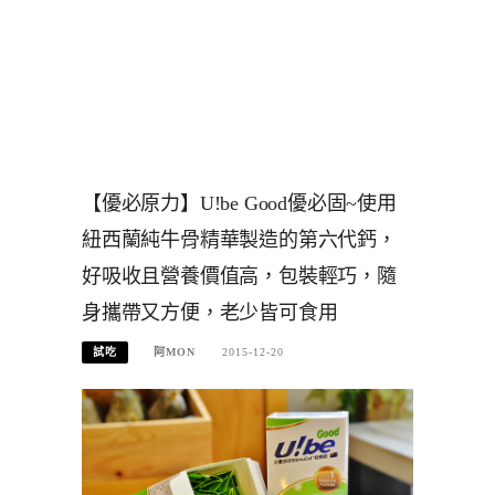
【優必原力】U!be Good優必固~使用
紐西蘭純牛骨精華製造的第六代鈣，
好吸收且營養價值高，包裝輕巧，隨
身攜帶又方便，老少皆可食用
試吃
阿MON
2015-12-20