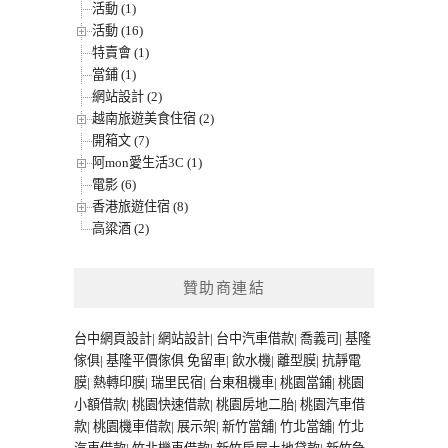
活動 (1)
活動 (16)
特賣會 (1)
當鋪 (1)
網站設計 (2)
越南旅遊美食住宿 (2)
開箱文 (7)
阿mon愛生活3C (1)
電影 (6)
香港旅遊住宿 (8)
高粱酒 (2)
贊助商連結
台中網頁設計
|
網站設計
|
台中汽車借款
|
喬義司
|
基隆
傢俱
|
基隆平價傢俱
免留車
|
飲水機
|
離型膜
|
抗靜電
膜
|
熱轉印膜
|
瑞里民宿
|
台東租機車
|
桃園當鋪
|
桃園
小額借款
|
桃園快速借款
|
桃園房地二胎
|
桃園汽車借
款
|
桃園機車借款
|
展示架
|
新竹當舖
|
竹北當舖
|
竹北