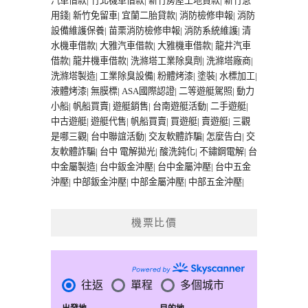
汽車借款
|
竹北機車借款
|
新竹房屋土地貸款
|
新竹急
用錢
|
新竹免留車
|
宜蘭二胎貸款
|
消防檢修申報
|
消防
設備維護保養
|
苗栗消防檢修申報
|
消防系統維護
|
清
水機車借款
|
大雅汽車借款
|
大雅機車借款
|
龍井汽車
借款
|
龍井機車借款
|
洗滌塔工業除臭劑
|
洗滌塔廠商
|
洗滌塔製造
|
工業除臭設備
|
粉體烤漆
|
塗裝
|
水標加工
|
液體烤漆
|
無膜標
|
ASA國際認證
|
二等遊艇駕照
|
動力
小船
|
帆船買賣
|
遊艇銷售
|
台南遊艇活動
|
二手遊艇
|
中古遊艇
|
遊艇代售
|
帆船買賣
|
買遊艇
|
賣遊艇
|
三觀
是哪三觀
|
台中聯誼活動
|
交友軟體詐騙
|
怎麼告白
|
交
友軟體詐騙
|
台中 電解拋光
|
酸洗鈍化
|
不鏽鋼電解
|
台
中金屬製造
|
台中鈑金沖壓
|
台中金屬沖壓
|
台中五金
沖壓
|
中部鈑金沖壓
|
中部金屬沖壓
|
中部五金沖壓
|
機票比價