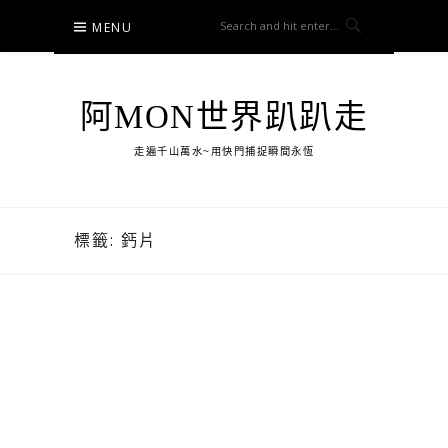
Skip
MENU
to
content
阿MON世界趴趴走
走遍千山萬水~用快門捕捉瞬間永恆
標籤:
鈣片