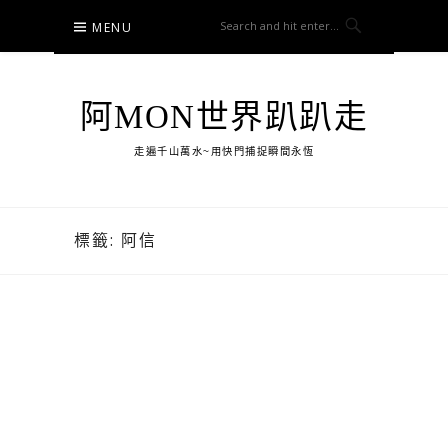
Skip
MENU
to
content
阿MON世界趴趴走
走遍千山萬水~用快門捕捉瞬間永恆
標籤:
阿信