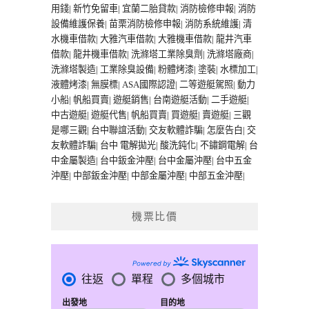
用錢
|
新竹免留車
|
宜蘭二胎貸款
|
消防檢修申報
|
消防
設備維護保養
|
苗栗消防檢修申報
|
消防系統維護
|
清
水機車借款
|
大雅汽車借款
|
大雅機車借款
|
龍井汽車
借款
|
龍井機車借款
|
洗滌塔工業除臭劑
|
洗滌塔廠商
|
洗滌塔製造
|
工業除臭設備
|
粉體烤漆
|
塗裝
|
水標加工
|
液體烤漆
|
無膜標
|
ASA國際認證
|
二等遊艇駕照
|
動力
小船
|
帆船買賣
|
遊艇銷售
|
台南遊艇活動
|
二手遊艇
|
中古遊艇
|
遊艇代售
|
帆船買賣
|
買遊艇
|
賣遊艇
|
三觀
是哪三觀
|
台中聯誼活動
|
交友軟體詐騙
|
怎麼告白
|
交
友軟體詐騙
|
台中 電解拋光
|
酸洗鈍化
|
不鏽鋼電解
|
台
中金屬製造
|
台中鈑金沖壓
|
台中金屬沖壓
|
台中五金
沖壓
|
中部鈑金沖壓
|
中部金屬沖壓
|
中部五金沖壓
|
機票比價