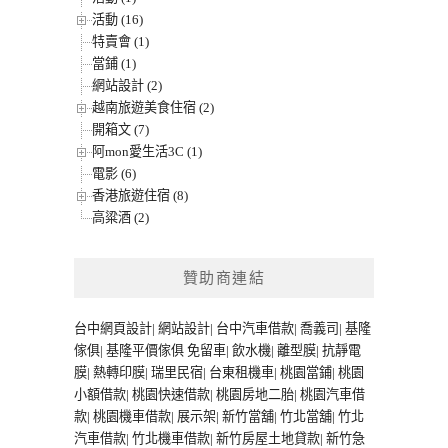
活動 (16)
特賣會 (1)
當鋪 (1)
網站設計 (2)
越南旅遊美食住宿 (2)
開箱文 (7)
阿mon愛生活3C (1)
電影 (6)
香港旅遊住宿 (8)
高粱酒 (2)
贊助商連結
台中網頁設計
|
網站設計
|
台中汽車借款
|
喬義司
|
基隆
傢俱
|
基隆平價傢俱
免留車
|
飲水機
|
離型膜
|
抗靜電
膜
|
熱轉印膜
|
瑞里民宿
|
台東租機車
|
桃園當鋪
|
桃園
小額借款
|
桃園快速借款
|
桃園房地二胎
|
桃園汽車借
款
|
桃園機車借款
|
展示架
|
新竹當舖
|
竹北當舖
|
竹北
汽車借款
|
竹北機車借款
|
新竹房屋土地貸款
|
新竹急