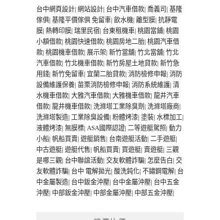
台中網頁設計
|
網站設計
|
台中汽車借款
|
喬義司
|
基隆
傢俱
|
基隆平價傢俱
免留車
|
飲水機
|
離型膜
|
抗靜電
膜
|
熱轉印膜
|
瑞里民宿
|
台東租機車
|
桃園當鋪
|
桃園
小額借款
|
桃園快速借款
|
桃園房地二胎
|
桃園汽車借
款
|
桃園機車借款
|
展示架
|
新竹當舖
|
竹北當舖
|
竹北
汽車借款
|
竹北機車借款
|
新竹房屋土地貸款
|
新竹急
用錢
|
新竹免留車
|
宜蘭二胎貸款
|
消防檢修申報
|
消防
設備維護保養
|
苗栗消防檢修申報
|
消防系統維護
|
清
水機車借款
|
大雅汽車借款
|
大雅機車借款
|
龍井汽車
借款
|
龍井機車借款
|
洗滌塔工業除臭劑
|
洗滌塔廠商
|
洗滌塔製造
|
工業除臭設備
|
粉體烤漆
|
塗裝
|
水標加工
|
液體烤漆
|
無膜標
|
ASA國際認證
|
二等遊艇駕照
|
動力
小船
|
帆船買賣
|
遊艇銷售
|
台南遊艇活動
|
二手遊艇
|
中古遊艇
|
遊艇代售
|
帆船買賣
|
買遊艇
|
賣遊艇
|
三觀
是哪三觀
|
台中聯誼活動
|
交友軟體詐騙
|
怎麼告白
|
交
友軟體詐騙
|
台中 電解拋光
|
酸洗鈍化
|
不鏽鋼電解
|
台
中金屬製造
|
台中鈑金沖壓
|
台中金屬沖壓
|
台中五金
沖壓
|
中部鈑金沖壓
|
中部金屬沖壓
|
中部五金沖壓
|