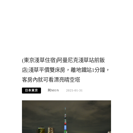
(東京淺草住宿)阿曼尼克淺草站前飯
店|淺草平價雙床房，離地鐵站1分鐘，
客房內就可看漂亮晴空塔
日本東京
阿MON
2025-01-31