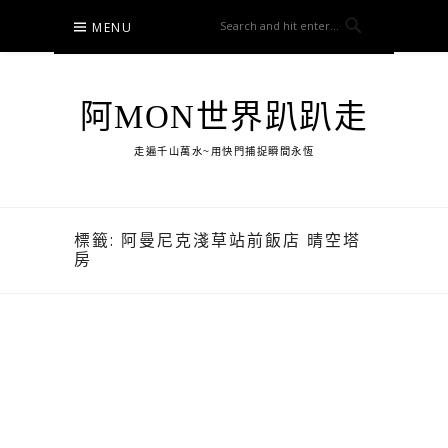
Skip
MENU
to
content
阿MON世界趴趴走
走遍千山萬水~用快門捕捉瞬間永恆
標籤:
阿曼尼克淺草站前飯店 晴空塔
房