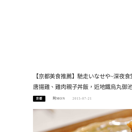
【京都美食推薦】馳走いなせや~深夜食
唐揚雞、雞肉親子丼飯，近地鐵烏丸御
阿MON
2015-07-21
京都