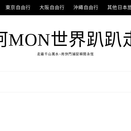
東京自由行
大阪自由行
沖繩自由行
其他日本
阿MON世界趴趴
走遍千山萬水~用快門捕捉瞬間永恆