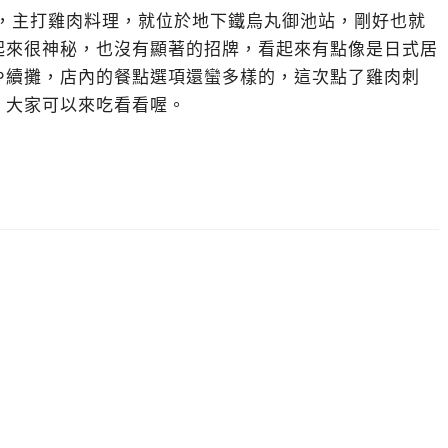
屋，主打雞肉料理，就位於地下鐵烏丸御池站，剛好也就
起來很神秘，也沒有顯著的招牌，看起來有點像是日式居
や續攤，店內的餐點選項還蠻多樣的，這次點了雞肉刺
，大家可以來吃看看喔。