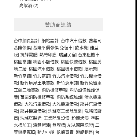
高粱酒 (2)
贊助商連結
台中網頁設計
|
網站設計
|
台中汽車借款
|
喬義司
|
基隆傢俱
|
基隆平價傢俱
免留車
|
飲水機
|
離型
膜
|
抗靜電膜
|
熱轉印膜
|
瑞里民宿
|
台東租機車
|
桃園當鋪
|
桃園小額借款
|
桃園快速借款
|
桃園房
地二胎
|
桃園汽車借款
|
桃園機車借款
|
展示架
|
新竹當舖
|
竹北當舖
|
竹北汽車借款
|
竹北機車借
款
|
新竹房屋土地貸款
|
新竹急用錢
|
新竹免留車
|
宜蘭二胎貸款
|
消防檢修申報
|
消防設備維護保
養
|
苗栗消防檢修申報
|
消防系統維護
|
清水機車
借款
|
大雅汽車借款
|
大雅機車借款
|
龍井汽車借
款
|
龍井機車借款
|
洗滌塔工業除臭劑
|
洗滌塔廠
商
|
洗滌塔製造
|
工業除臭設備
|
粉體烤漆
|
塗裝
|
水標加工
|
液體烤漆
|
無膜標
|
ASA國際認證
|
二
等遊艇駕照
|
動力小船
|
帆船買賣
|
遊艇銷售
|
台