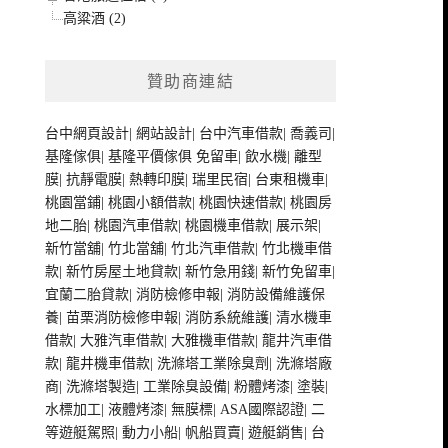
高粱酒 (2)
贊助商連結
台中網頁設計
|
網站設計
|
台中汽車借款
|
喬義司
|
基隆傢俱
|
基隆平價傢俱
免留車
|
飲水機
|
離型
膜
|
抗靜電膜
|
熱轉印膜
|
瑞里民宿
|
台東租機車
|
桃園當鋪
|
桃園小額借款
|
桃園快速借款
|
桃園房
地二胎
|
桃園汽車借款
|
桃園機車借款
|
展示架
|
新竹當舖
|
竹北當舖
|
竹北汽車借款
|
竹北機車借
款
|
新竹房屋土地貸款
|
新竹急用錢
|
新竹免留車
|
宜蘭二胎貸款
|
消防檢修申報
|
消防設備維護保
養
|
苗栗消防檢修申報
|
消防系統維護
|
清水機車
借款
|
大雅汽車借款
|
大雅機車借款
|
龍井汽車借
款
|
龍井機車借款
|
洗滌塔工業除臭劑
|
洗滌塔廠
商
|
洗滌塔製造
|
工業除臭設備
|
粉體烤漆
|
塗裝
|
水標加工
|
液體烤漆
|
無膜標
|
ASA國際認證
|
二
等遊艇駕照
|
動力小船
|
帆船買賣
|
遊艇銷售
|
台