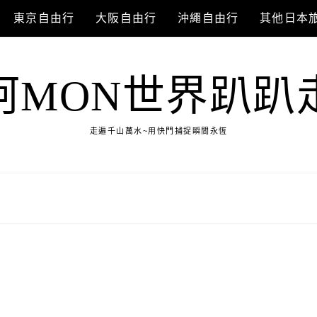
東京自由行
大阪自由行
沖繩自由行
其他日本
阿MON世界趴趴
走遍千山萬水~用快門捕捉瞬間永恆