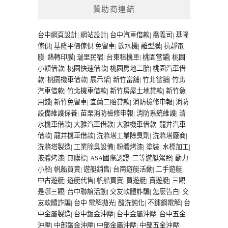
贊助商連結
台中網頁設計
|
網站設計
|
台中汽車借款
|
喬義司
|
基隆
傢俱
|
基隆平價傢俱
免留車
|
飲水機
|
離型膜
|
抗靜電
膜
|
熱轉印膜
|
瑞里民宿
|
台東租機車
|
桃園當鋪
|
桃園
小額借款
|
桃園快速借款
|
桃園房地二胎
|
桃園汽車借
款
|
桃園機車借款
|
展示架
|
新竹當舖
|
竹北當舖
|
竹北
汽車借款
|
竹北機車借款
|
新竹房屋土地貸款
|
新竹急
用錢
|
新竹免留車
|
宜蘭二胎貸款
|
消防檢修申報
|
消防
設備維護保養
|
苗栗消防檢修申報
|
消防系統維護
|
清
水機車借款
|
大雅汽車借款
|
大雅機車借款
|
龍井汽車
借款
|
龍井機車借款
|
洗滌塔工業除臭劑
|
洗滌塔廠商
|
洗滌塔製造
|
工業除臭設備
|
粉體烤漆
|
塗裝
|
水標加工
|
液體烤漆
|
無膜標
|
ASA國際認證
|
二等遊艇駕照
|
動力
小船
|
帆船買賣
|
遊艇銷售
|
台南遊艇活動
|
二手遊艇
|
中古遊艇
|
遊艇代售
|
帆船買賣
|
買遊艇
|
賣遊艇
|
三觀
是哪三觀
|
台中聯誼活動
|
交友軟體詐騙
|
怎麼告白
|
交
友軟體詐騙
|
台中 電解拋光
|
酸洗鈍化
|
不鏽鋼電解
|
台
中金屬製造
|
台中鈑金沖壓
|
台中金屬沖壓
|
台中五金
沖壓
|
中部鈑金沖壓
|
中部金屬沖壓
|
中部五金沖壓
|