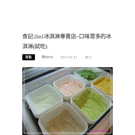
食記:2in1冰淇淋專賣店~口味眾多的冰
淇淋(試吃)
甜點
阿MON
2011-01-11
2