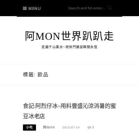
Skip
MENU
to
content
阿MON世界趴趴走
走遍千山萬水~用快門捕捉瞬間永恆
標籤:
飲品
食記:阿烈仔冰~用料豐盛沁涼消暑的蜜
豆冰老店
小吃
阿MON
2013-07-14
5