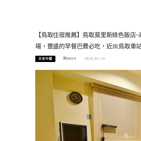
【鳥取住宿推薦】鳥取莫里斯綠色飯店~
場，豐盛的早餐巴費必吃，近JR鳥取車
阿MON
2016-02-14
日本中國