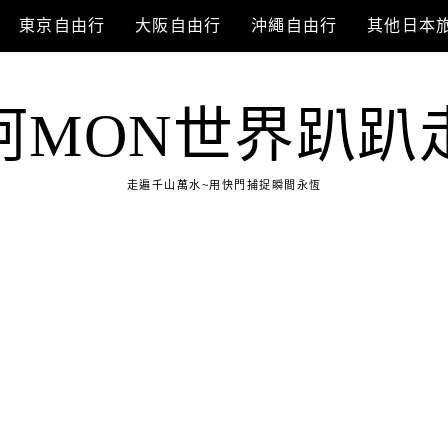
東京自由行
大阪自由行
沖繩自由行
其他日本
阿MON世界趴趴
走遍千山萬水~用快門捕捉瞬間永恆