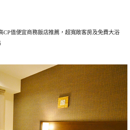
高CP值便宜商務飯店推薦，超寬敞客房及免費大浴
站