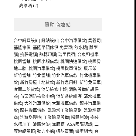
高粱酒 (2)
贊助商連結
台中網頁設計
|
網站設計
|
台中汽車借款
|
喬義司
|
基隆傢俱
|
基隆平價傢俱
免留車
|
飲水機
|
離型
膜
|
抗靜電膜
|
熱轉印膜
|
瑞里民宿
|
台東租機車
|
桃園當鋪
|
桃園小額借款
|
桃園快速借款
|
桃園房
地二胎
|
桃園汽車借款
|
桃園機車借款
|
展示架
|
新竹當舖
|
竹北當舖
|
竹北汽車借款
|
竹北機車借
款
|
新竹房屋土地貸款
|
新竹急用錢
|
新竹免留車
|
宜蘭二胎貸款
|
消防檢修申報
|
消防設備維護保
養
|
苗栗消防檢修申報
|
消防系統維護
|
清水機車
借款
|
大雅汽車借款
|
大雅機車借款
|
龍井汽車借
款
|
龍井機車借款
|
洗滌塔工業除臭劑
|
洗滌塔廠
商
|
洗滌塔製造
|
工業除臭設備
|
粉體烤漆
|
塗裝
|
水標加工
|
液體烤漆
|
無膜標
|
ASA國際認證
|
二
等遊艇駕照
|
動力小船
|
帆船買賣
|
遊艇銷售
|
台