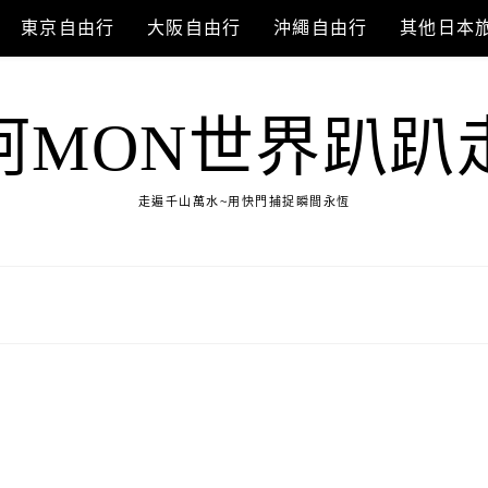
東京自由行
大阪自由行
沖繩自由行
其他日本
阿MON世界趴趴
走遍千山萬水~用快門捕捉瞬間永恆