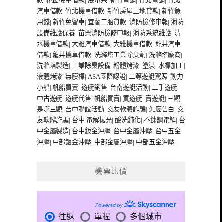
款
|
桃園機車借款
|
展示架
|
新竹當舖
|
竹北當舖
|
竹北
汽車借款
|
竹北機車借款
|
新竹房屋土地貸款
|
新竹急
用錢
|
新竹免留車
|
宜蘭二胎貸款
|
消防檢修申報
|
消防
設備維護保養
|
苗栗消防檢修申報
|
消防系統維護
|
清
水機車借款
|
大雅汽車借款
|
大雅機車借款
|
龍井汽車
借款
|
龍井機車借款
|
洗滌塔工業除臭劑
|
洗滌塔廠商
|
洗滌塔製造
|
工業除臭設備
|
粉體烤漆
|
塗裝
|
水標加工
|
液體烤漆
|
無膜標
|
ASA國際認證
|
二等遊艇駕照
|
動力
小船
|
帆船買賣
|
遊艇銷售
|
台南遊艇活動
|
二手遊艇
|
中古遊艇
|
遊艇代售
|
帆船買賣
|
買遊艇
|
賣遊艇
|
三觀
是哪三觀
|
台中聯誼活動
|
交友軟體詐騙
|
怎麼告白
|
交
友軟體詐騙
|
台中 電解拋光
|
酸洗鈍化
|
不鏽鋼電解
|
台
中金屬製造
|
台中鈑金沖壓
|
台中金屬沖壓
|
台中五金
沖壓
|
中部鈑金沖壓
|
中部金屬沖壓
|
中部五金沖壓
|
機票比價