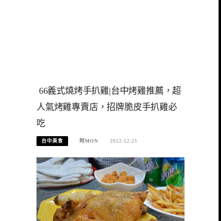
66義式燒烤手扒雞|台中烤雞推薦，超
人氣烤雞專賣店，招牌脆皮手扒雞必
吃
台中美食
阿MON
2012-12-21