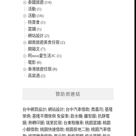
泰國旅遊 (14)
活動 (1)
活動 (16)
特賣會 (1)
當鋪 (1)
網站設計 (2)
越南旅遊美食住宿 (2)
開箱文 (7)
阿mon愛生活3C (1)
電影 (6)
香港旅遊住宿 (8)
高粱酒 (2)
贊助商連結
台中網頁設計
|
網站設計
|
台中汽車借款
|
喬義司
|
基隆
傢俱
|
基隆平價傢俱
免留車
|
飲水機
|
離型膜
|
抗靜電
膜
|
熱轉印膜
|
瑞里民宿
|
台東租機車
|
桃園當鋪
|
桃園
小額借款
|
桃園快速借款
|
桃園房地二胎
|
桃園汽車借