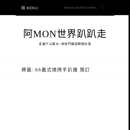
Skip
MENU
to
content
阿MON世界趴趴走
走遍千山萬水~用快門捕捉瞬間永恆
標籤:
66義式燒烤手扒雞 預訂