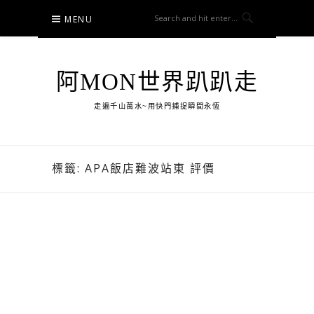
Skip
MENU
to
content
阿MON世界趴趴走
走遍千山萬水~用快門捕捉瞬間永恆
標籤:
APA飯店難波站東 評價