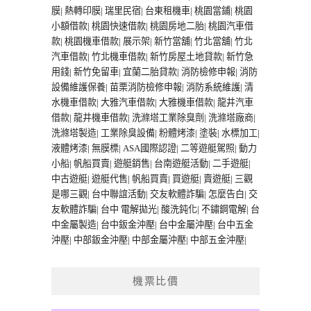
膜
|
熱轉印膜
|
瑞里民宿
|
台東租機車
|
桃園當鋪
|
桃園
小額借款
|
桃園快速借款
|
桃園房地二胎
|
桃園汽車借
款
|
桃園機車借款
|
展示架
|
新竹當舖
|
竹北當舖
|
竹北
汽車借款
|
竹北機車借款
|
新竹房屋土地貸款
|
新竹急
用錢
|
新竹免留車
|
宜蘭二胎貸款
|
消防檢修申報
|
消防
設備維護保養
|
苗栗消防檢修申報
|
消防系統維護
|
清
水機車借款
|
大雅汽車借款
|
大雅機車借款
|
龍井汽車
借款
|
龍井機車借款
|
洗滌塔工業除臭劑
|
洗滌塔廠商
|
洗滌塔製造
|
工業除臭設備
|
粉體烤漆
|
塗裝
|
水標加工
|
液體烤漆
|
無膜標
|
ASA國際認證
|
二等遊艇駕照
|
動力
小船
|
帆船買賣
|
遊艇銷售
|
台南遊艇活動
|
二手遊艇
|
中古遊艇
|
遊艇代售
|
帆船買賣
|
買遊艇
|
賣遊艇
|
三觀
是哪三觀
|
台中聯誼活動
|
交友軟體詐騙
|
怎麼告白
|
交
友軟體詐騙
|
台中 電解拋光
|
酸洗鈍化
|
不鏽鋼電解
|
台
中金屬製造
|
台中鈑金沖壓
|
台中金屬沖壓
|
台中五金
沖壓
|
中部鈑金沖壓
|
中部金屬沖壓
|
中部五金沖壓
|
機票比價