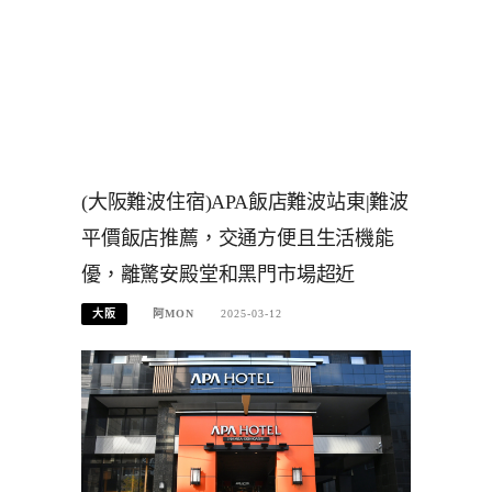
(大阪難波住宿)APA飯店難波站東|難波
平價飯店推薦，交通方便且生活機能
優，離驚安殿堂和黑門市場超近
大阪
阿MON
2025-03-12