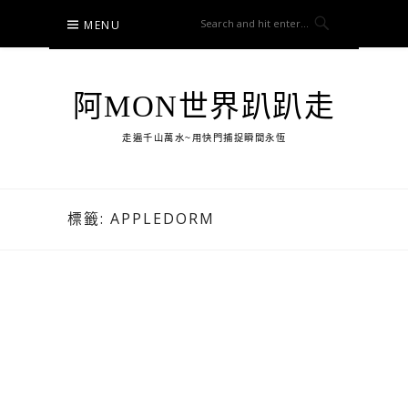
Skip
MENU
to
content
阿MON世界趴趴走
走遍千山萬水~用快門捕捉瞬間永恆
標籤:
APPLEDORM