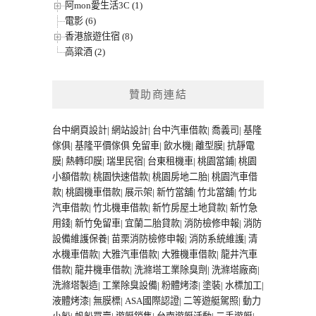
阿mon愛生活3C (1)
電影 (6)
香港旅遊住宿 (8)
高粱酒 (2)
贊助商連結
台中網頁設計
|
網站設計
|
台中汽車借款
|
喬義司
|
基隆
傢俱
|
基隆平價傢俱
免留車
|
飲水機
|
離型膜
|
抗靜電
膜
|
熱轉印膜
|
瑞里民宿
|
台東租機車
|
桃園當鋪
|
桃園
小額借款
|
桃園快速借款
|
桃園房地二胎
|
桃園汽車借
款
|
桃園機車借款
|
展示架
|
新竹當舖
|
竹北當舖
|
竹北
汽車借款
|
竹北機車借款
|
新竹房屋土地貸款
|
新竹急
用錢
|
新竹免留車
|
宜蘭二胎貸款
|
消防檢修申報
|
消防
設備維護保養
|
苗栗消防檢修申報
|
消防系統維護
|
清
水機車借款
|
大雅汽車借款
|
大雅機車借款
|
龍井汽車
借款
|
龍井機車借款
|
洗滌塔工業除臭劑
|
洗滌塔廠商
|
洗滌塔製造
|
工業除臭設備
|
粉體烤漆
|
塗裝
|
水標加工
|
液體烤漆
|
無膜標
|
ASA國際認證
|
二等遊艇駕照
|
動力