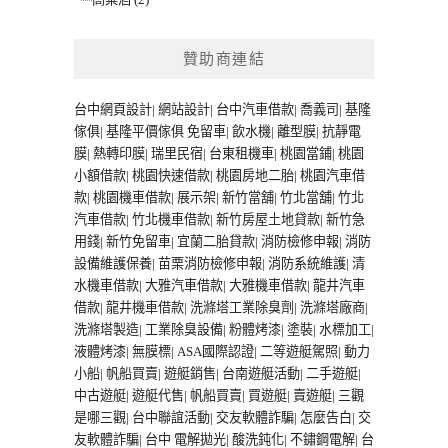
贊助商連結
台中網頁設計
|
網站設計
|
台中汽車借款
|
喬義司
|
基隆
傢俱
|
基隆平價傢俱
免留車
|
飲水機
|
離型膜
|
抗靜電
膜
|
熱轉印膜
|
瑞里民宿
|
台東租機車
|
桃園當鋪
|
桃園
小額借款
|
桃園快速借款
|
桃園房地二胎
|
桃園汽車借
款
|
桃園機車借款
|
展示架
|
新竹當舖
|
竹北當舖
|
竹北
汽車借款
|
竹北機車借款
|
新竹房屋土地貸款
|
新竹急
用錢
|
新竹免留車
|
宜蘭二胎貸款
|
消防檢修申報
|
消防
設備維護保養
|
苗栗消防檢修申報
|
消防系統維護
|
清
水機車借款
|
大雅汽車借款
|
大雅機車借款
|
龍井汽車
借款
|
龍井機車借款
|
洗滌塔工業除臭劑
|
洗滌塔廠商
|
洗滌塔製造
|
工業除臭設備
|
粉體烤漆
|
塗裝
|
水標加工
|
液體烤漆
|
無膜標
|
ASA國際認證
|
二等遊艇駕照
|
動力
小船
|
帆船買賣
|
遊艇銷售
|
台南遊艇活動
|
二手遊艇
|
中古遊艇
|
遊艇代售
|
帆船買賣
|
買遊艇
|
賣遊艇
|
三觀
是哪三觀
|
台中聯誼活動
|
交友軟體詐騙
|
怎麼告白
|
交
友軟體詐騙
|
台中 電解拋光
|
酸洗鈍化
|
不鏽鋼電解
|
台