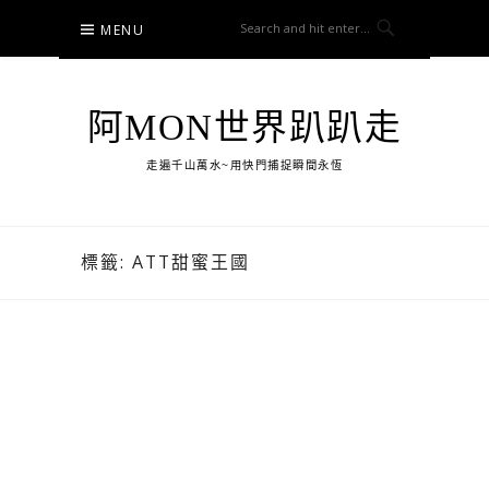
Skip
MENU
to
content
阿MON世界趴趴走
走遍千山萬水~用快門捕捉瞬間永恆
標籤:
ATT甜蜜王國