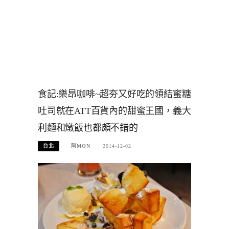
食記:樂昂咖啡~超夯又好吃的領結蜜糖
吐司就在ATT百貨內的甜蜜王國，義大
利麵和燉飯也都頗不錯的
台北
阿MON
2014-12-02