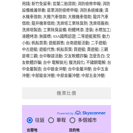
用錢
|
新竹免留車
|
宜蘭二胎貸款
|
消防檢修申報
|
消防
設備維護保養
|
苗栗消防檢修申報
|
消防系統維護
|
清
水機車借款
|
大雅汽車借款
|
大雅機車借款
|
龍井汽車
借款
|
龍井機車借款
|
洗滌塔工業除臭劑
|
洗滌塔廠商
|
洗滌塔製造
|
工業除臭設備
|
粉體烤漆
|
塗裝
|
水標加工
|
液體烤漆
|
無膜標
|
ASA國際認證
|
二等遊艇駕照
|
動力
小船
|
帆船買賣
|
遊艇銷售
|
台南遊艇活動
|
二手遊艇
|
中古遊艇
|
遊艇代售
|
帆船買賣
|
買遊艇
|
賣遊艇
|
三觀
是哪三觀
|
台中聯誼活動
|
交友軟體詐騙
|
怎麼告白
|
交
友軟體詐騙
|
台中 電解拋光
|
酸洗鈍化
|
不鏽鋼電解
|
台
中金屬製造
|
台中鈑金沖壓
|
台中金屬沖壓
|
台中五金
沖壓
|
中部鈑金沖壓
|
中部金屬沖壓
|
中部五金沖壓
|
機票比價