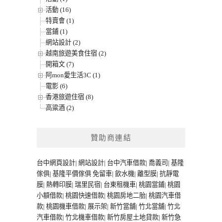
活動 (16)
特賣會 (1)
當鋪 (1)
網站設計 (2)
越南旅遊美食住宿 (2)
開箱文 (7)
阿mon愛生活3C (1)
電影 (6)
香港旅遊住宿 (8)
高粱酒 (2)
贊助商連結
台中網頁設計
|
網站設計
|
台中汽車借款
|
喬義司
|
基隆
傢俱
|
基隆平價傢俱
免留車
|
飲水機
|
離型膜
|
抗靜電
膜
|
熱轉印膜
|
瑞里民宿
|
台東租機車
|
桃園當鋪
|
桃園
小額借款
|
桃園快速借款
|
桃園房地二胎
|
桃園汽車借
款
|
桃園機車借款
|
展示架
|
新竹當舖
|
竹北當舖
|
竹北
汽車借款
|
竹北機車借款
|
新竹房屋土地貸款
|
新竹急