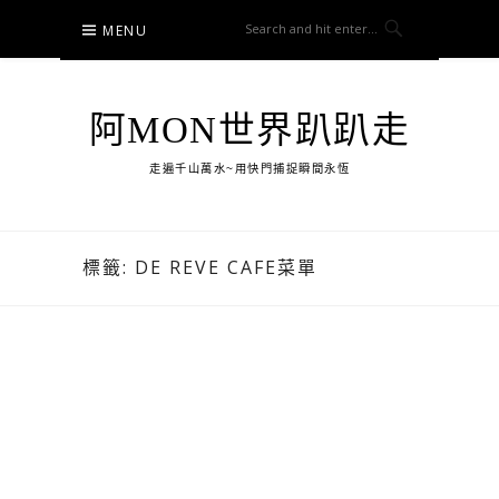
Skip
MENU
to
content
阿MON世界趴趴走
走遍千山萬水~用快門捕捉瞬間永恆
標籤:
DE REVE CAFE菜單