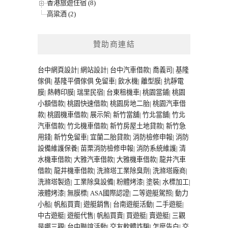
香港旅遊住宿 (8)
高粱酒 (2)
贊助商連結
台中網頁設計
|
網站設計
|
台中汽車借款
|
喬義司
|
基隆
傢俱
|
基隆平價傢俱
免留車
|
飲水機
|
離型膜
|
抗靜電
膜
|
熱轉印膜
|
瑞里民宿
|
台東租機車
|
桃園當鋪
|
桃園
小額借款
|
桃園快速借款
|
桃園房地二胎
|
桃園汽車借
款
|
桃園機車借款
|
展示架
|
新竹當舖
|
竹北當舖
|
竹北
汽車借款
|
竹北機車借款
|
新竹房屋土地貸款
|
新竹急
用錢
|
新竹免留車
|
宜蘭二胎貸款
|
消防檢修申報
|
消防
設備維護保養
|
苗栗消防檢修申報
|
消防系統維護
|
清
水機車借款
|
大雅汽車借款
|
大雅機車借款
|
龍井汽車
借款
|
龍井機車借款
|
洗滌塔工業除臭劑
|
洗滌塔廠商
|
洗滌塔製造
|
工業除臭設備
|
粉體烤漆
|
塗裝
|
水標加工
|
液體烤漆
|
無膜標
|
ASA國際認證
|
二等遊艇駕照
|
動力
小船
|
帆船買賣
|
遊艇銷售
|
台南遊艇活動
|
二手遊艇
|
中古遊艇
|
遊艇代售
|
帆船買賣
|
買遊艇
|
賣遊艇
|
三觀
是哪三觀
|
台中聯誼活動
|
交友軟體詐騙
|
怎麼告白
|
交