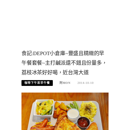
食記:DEPOT小倉庫~豐盛且精緻的早
午餐套餐~主打鹹派還不錯且份量多，
荔枝冰茶好好喝，近台灣大道
咖啡下午茶早午餐
阿MON
2014-10-10