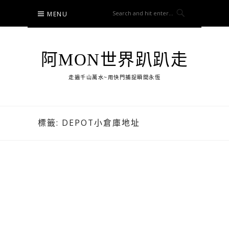
Skip
MENU
to
content
阿MON世界趴趴走
走遍千山萬水~用快門捕捉瞬間永恆
標籤:
DEPOT小倉庫地址