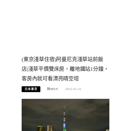
(東京淺草住宿)阿曼尼克淺草站前飯
店|淺草平價雙床房，離地鐵站1分鐘，
客房內就可看漂亮晴空塔
日本東京
阿MON
2025-01-31