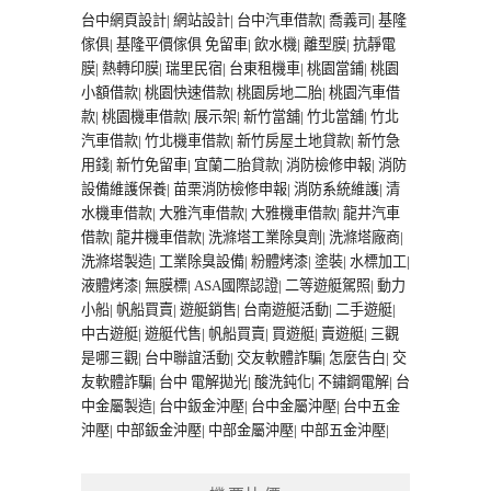
台中網頁設計
|
網站設計
|
台中汽車借款
|
喬義司
|
基隆
傢俱
|
基隆平價傢俱
免留車
|
飲水機
|
離型膜
|
抗靜電
膜
|
熱轉印膜
|
瑞里民宿
|
台東租機車
|
桃園當鋪
|
桃園
小額借款
|
桃園快速借款
|
桃園房地二胎
|
桃園汽車借
款
|
桃園機車借款
|
展示架
|
新竹當舖
|
竹北當舖
|
竹北
汽車借款
|
竹北機車借款
|
新竹房屋土地貸款
|
新竹急
用錢
|
新竹免留車
|
宜蘭二胎貸款
|
消防檢修申報
|
消防
設備維護保養
|
苗栗消防檢修申報
|
消防系統維護
|
清
水機車借款
|
大雅汽車借款
|
大雅機車借款
|
龍井汽車
借款
|
龍井機車借款
|
洗滌塔工業除臭劑
|
洗滌塔廠商
|
洗滌塔製造
|
工業除臭設備
|
粉體烤漆
|
塗裝
|
水標加工
|
液體烤漆
|
無膜標
|
ASA國際認證
|
二等遊艇駕照
|
動力
小船
|
帆船買賣
|
遊艇銷售
|
台南遊艇活動
|
二手遊艇
|
中古遊艇
|
遊艇代售
|
帆船買賣
|
買遊艇
|
賣遊艇
|
三觀
是哪三觀
|
台中聯誼活動
|
交友軟體詐騙
|
怎麼告白
|
交
友軟體詐騙
|
台中 電解拋光
|
酸洗鈍化
|
不鏽鋼電解
|
台
中金屬製造
|
台中鈑金沖壓
|
台中金屬沖壓
|
台中五金
沖壓
|
中部鈑金沖壓
|
中部金屬沖壓
|
中部五金沖壓
|