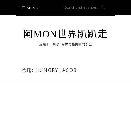
Skip
MENU
to
content
阿MON世界趴趴走
走遍千山萬水~用快門捕捉瞬間永恆
標籤:
HUNGRY JACOB