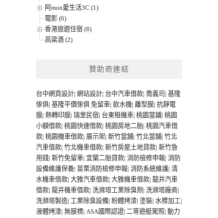
阿mon愛生活3C (1)
電影 (6)
香港旅遊住宿 (8)
高粱酒 (2)
贊助商連結
台中網頁設計
|
網站設計
|
台中汽車借款
|
喬義司
|
基隆
傢俱
|
基隆平價傢俱
免留車
|
飲水機
|
離型膜
|
抗靜電
膜
|
熱轉印膜
|
瑞里民宿
|
台東租機車
|
桃園當鋪
|
桃園
小額借款
|
桃園快速借款
|
桃園房地二胎
|
桃園汽車借
款
|
桃園機車借款
|
展示架
|
新竹當舖
|
竹北當舖
|
竹北
汽車借款
|
竹北機車借款
|
新竹房屋土地貸款
|
新竹急
用錢
|
新竹免留車
|
宜蘭二胎貸款
|
消防檢修申報
|
消防
設備維護保養
|
苗栗消防檢修申報
|
消防系統維護
|
清
水機車借款
|
大雅汽車借款
|
大雅機車借款
|
龍井汽車
借款
|
龍井機車借款
|
洗滌塔工業除臭劑
|
洗滌塔廠商
|
洗滌塔製造
|
工業除臭設備
|
粉體烤漆
|
塗裝
|
水標加工
|
液體烤漆
|
無膜標
|
ASA國際認證
|
二等遊艇駕照
|
動力