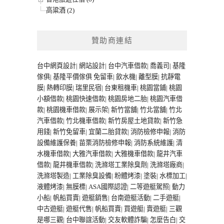
高粱酒 (2)
贊助商連結
台中網頁設計
|
網站設計
|
台中汽車借款
|
喬義司
|
基隆
傢俱
|
基隆平價傢俱
免留車
|
飲水機
|
離型膜
|
抗靜電
膜
|
熱轉印膜
|
瑞里民宿
|
台東租機車
|
桃園當鋪
|
桃園
小額借款
|
桃園快速借款
|
桃園房地二胎
|
桃園汽車借
款
|
桃園機車借款
|
展示架
|
新竹當舖
|
竹北當舖
|
竹北
汽車借款
|
竹北機車借款
|
新竹房屋土地貸款
|
新竹急
用錢
|
新竹免留車
|
宜蘭二胎貸款
|
消防檢修申報
|
消防
設備維護保養
|
苗栗消防檢修申報
|
消防系統維護
|
清
水機車借款
|
大雅汽車借款
|
大雅機車借款
|
龍井汽車
借款
|
龍井機車借款
|
洗滌塔工業除臭劑
|
洗滌塔廠商
|
洗滌塔製造
|
工業除臭設備
|
粉體烤漆
|
塗裝
|
水標加工
|
液體烤漆
|
無膜標
|
ASA國際認證
|
二等遊艇駕照
|
動力
小船
|
帆船買賣
|
遊艇銷售
|
台南遊艇活動
|
二手遊艇
|
中古遊艇
|
遊艇代售
|
帆船買賣
|
買遊艇
|
賣遊艇
|
三觀
是哪三觀
|
台中聯誼活動
|
交友軟體詐騙
|
怎麼告白
|
交