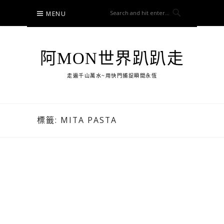
Skip
MENU
to
content
阿MON世界趴趴走
走遍千山萬水~用快門捕捉瞬間永恆
標籤:
MITA PASTA