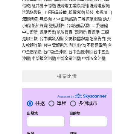
借款
|
龍井機車借款
|
洗滌塔工業除臭劑
|
洗滌塔廠商
|
洗滌塔製造
|
工業除臭設備
|
粉體烤漆
|
塗裝
|
水標加工
|
液體烤漆
|
無膜標
|
ASA國際認證
|
二等遊艇駕照
|
動力
小船
|
帆船買賣
|
遊艇銷售
|
台南遊艇活動
|
二手遊艇
|
中古遊艇
|
遊艇代售
|
帆船買賣
|
買遊艇
|
賣遊艇
|
三觀
是哪三觀
|
台中聯誼活動
|
交友軟體詐騙
|
怎麼告白
|
交
友軟體詐騙
|
台中 電解拋光
|
酸洗鈍化
|
不鏽鋼電解
|
台
中金屬製造
|
台中鈑金沖壓
|
台中金屬沖壓
|
台中五金
沖壓
|
中部鈑金沖壓
|
中部金屬沖壓
|
中部五金沖壓
|
機票比價