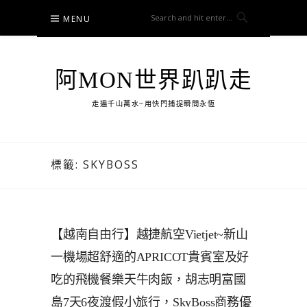
Skip
MENU
to
content
阿MON世界趴趴走
走遍千山萬水~用快門捕捉瞬間永恆
標籤:
SKYBOSS
【越南自由行】越捷航空Vietjet~新山
一機場超舒適的APRICOT貴賓室及好
吃的飛機餐樂天牛肉飯，胡志明富國
島7天6夜渡假小旅行，SkyBoss商務優