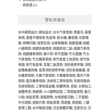
高粱酒 (2)
贊助商連結
台中網頁設計
|
網站設計
|
台中汽車借款
|
喬義司
|
基隆
傢俱
|
基隆平價傢俱
免留車
|
飲水機
|
離型膜
|
抗靜電
膜
|
熱轉印膜
|
瑞里民宿
|
台東租機車
|
桃園當鋪
|
桃園
小額借款
|
桃園快速借款
|
桃園房地二胎
|
桃園汽車借
款
|
桃園機車借款
|
展示架
|
新竹當舖
|
竹北當舖
|
竹北
汽車借款
|
竹北機車借款
|
新竹房屋土地貸款
|
新竹急
用錢
|
新竹免留車
|
宜蘭二胎貸款
|
消防檢修申報
|
消防
設備維護保養
|
苗栗消防檢修申報
|
消防系統維護
|
清
水機車借款
|
大雅汽車借款
|
大雅機車借款
|
龍井汽車
借款
|
龍井機車借款
|
洗滌塔工業除臭劑
|
洗滌塔廠商
|
洗滌塔製造
|
工業除臭設備
|
粉體烤漆
|
塗裝
|
水標加工
|
液體烤漆
|
無膜標
|
ASA國際認證
|
二等遊艇駕照
|
動力
小船
|
帆船買賣
|
遊艇銷售
|
台南遊艇活動
|
二手遊艇
|
中古遊艇
|
遊艇代售
|
帆船買賣
|
買遊艇
|
賣遊艇
|
三觀
是哪三觀
|
台中聯誼活動
|
交友軟體詐騙
|
怎麼告白
|
交