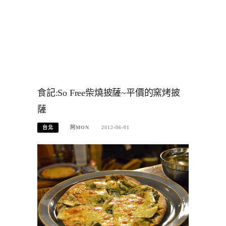
食記:So Free柴燒披薩~平價的窯烤披
薩
台北
阿MON
2012-06-01