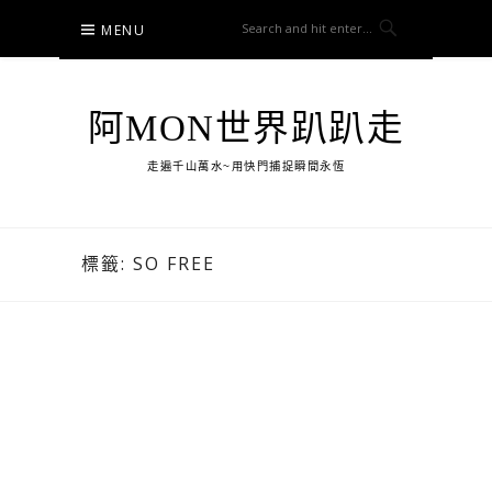
Skip
MENU
to
content
阿MON世界趴趴走
走遍千山萬水~用快門捕捉瞬間永恆
標籤:
SO FREE