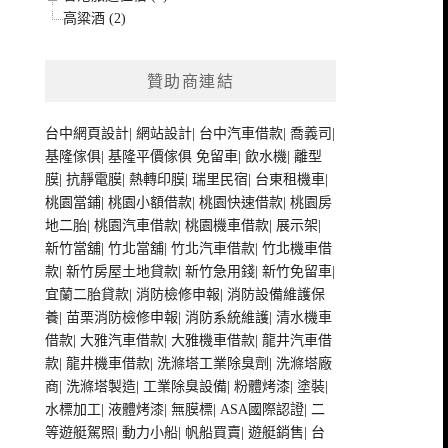
高粱酒 (2)
贊助商連結
台中網頁設計
|
網站設計
|
台中汽車借款
|
喬義司
|
基隆傢俱
|
基隆平價傢俱
免留車
|
飲水機
|
離型
膜
|
抗靜電膜
|
熱轉印膜
|
瑞里民宿
|
台東租機車
|
桃園當鋪
|
桃園小額借款
|
桃園快速借款
|
桃園房
地二胎
|
桃園汽車借款
|
桃園機車借款
|
展示架
|
新竹當舖
|
竹北當舖
|
竹北汽車借款
|
竹北機車借
款
|
新竹房屋土地貸款
|
新竹急用錢
|
新竹免留車
|
宜蘭二胎貸款
|
消防檢修申報
|
消防設備維護保
養
|
苗栗消防檢修申報
|
消防系統維護
|
清水機車
借款
|
大雅汽車借款
|
大雅機車借款
|
龍井汽車借
款
|
龍井機車借款
|
洗滌塔工業除臭劑
|
洗滌塔廠
商
|
洗滌塔製造
|
工業除臭設備
|
粉體烤漆
|
塗裝
|
水標加工
|
液體烤漆
|
無膜標
|
ASA國際認證
|
二
等遊艇駕照
|
動力小船
|
帆船買賣
|
遊艇銷售
|
台