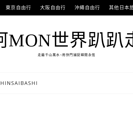
東京自由行
大阪自由行
沖繩自由行
其他日本
阿MON世界趴趴
走遍千山萬水~用快門捕捉瞬間永恆
SHINSAIBASHI