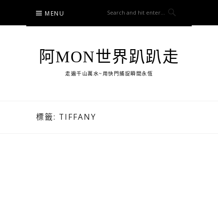
Skip
MENU
to
content
阿MON世界趴趴走
走遍千山萬水~用快門捕捉瞬間永恆
標籤:
TIFFANY