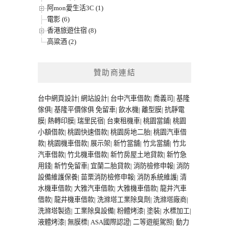
阿mon愛生活3C (1)
電影 (6)
香港旅遊住宿 (8)
高粱酒 (2)
贊助商連結
台中網頁設計
|
網站設計
|
台中汽車借款
|
喬義司
|
基隆
傢俱
|
基隆平價傢俱
免留車
|
飲水機
|
離型膜
|
抗靜電
膜
|
熱轉印膜
|
瑞里民宿
|
台東租機車
|
桃園當鋪
|
桃園
小額借款
|
桃園快速借款
|
桃園房地二胎
|
桃園汽車借
款
|
桃園機車借款
|
展示架
|
新竹當舖
|
竹北當舖
|
竹北
汽車借款
|
竹北機車借款
|
新竹房屋土地貸款
|
新竹急
用錢
|
新竹免留車
|
宜蘭二胎貸款
|
消防檢修申報
|
消防
設備維護保養
|
苗栗消防檢修申報
|
消防系統維護
|
清
水機車借款
|
大雅汽車借款
|
大雅機車借款
|
龍井汽車
借款
|
龍井機車借款
|
洗滌塔工業除臭劑
|
洗滌塔廠商
|
洗滌塔製造
|
工業除臭設備
|
粉體烤漆
|
塗裝
|
水標加工
|
液體烤漆
|
無膜標
|
ASA國際認證
|
二等遊艇駕照
|
動力