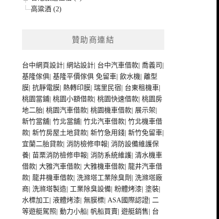
高粱酒 (2)
贊助商連結
台中網頁設計
|
網站設計
|
台中汽車借款
|
喬義司
|
基隆傢俱
|
基隆平價傢俱
免留車
|
飲水機
|
離型
膜
|
抗靜電膜
|
熱轉印膜
|
瑞里民宿
|
台東租機車
|
桃園當鋪
|
桃園小額借款
|
桃園快速借款
|
桃園房
地二胎
|
桃園汽車借款
|
桃園機車借款
|
展示架
|
新竹當舖
|
竹北當舖
|
竹北汽車借款
|
竹北機車借
款
|
新竹房屋土地貸款
|
新竹急用錢
|
新竹免留車
|
宜蘭二胎貸款
|
消防檢修申報
|
消防設備維護保
養
|
苗栗消防檢修申報
|
消防系統維護
|
清水機車
借款
|
大雅汽車借款
|
大雅機車借款
|
龍井汽車借
款
|
龍井機車借款
|
洗滌塔工業除臭劑
|
洗滌塔廠
商
|
洗滌塔製造
|
工業除臭設備
|
粉體烤漆
|
塗裝
|
水標加工
|
液體烤漆
|
無膜標
|
ASA國際認證
|
二
等遊艇駕照
|
動力小船
|
帆船買賣
|
遊艇銷售
|
台