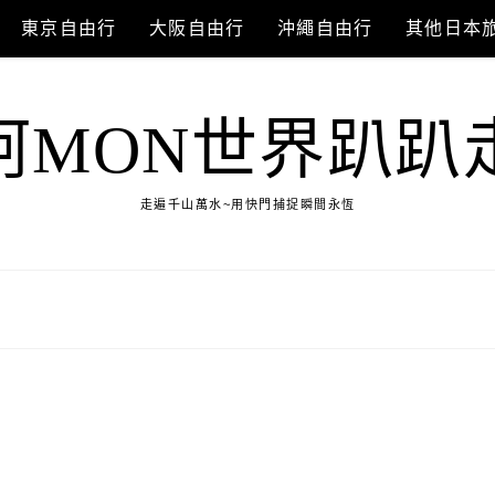
東京自由行
大阪自由行
沖繩自由行
其他日本
阿MON世界趴趴
走遍千山萬水~用快門捕捉瞬間永恆