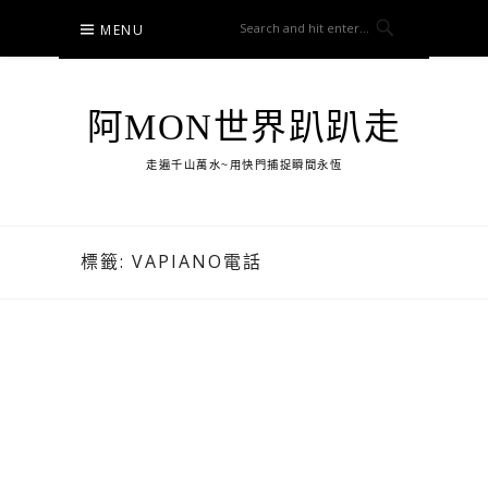
Skip
MENU
to
content
阿MON世界趴趴走
走遍千山萬水~用快門捕捉瞬間永恆
標籤:
VAPIANO電話