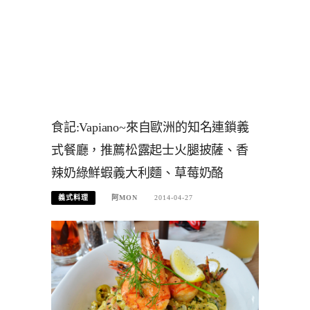
食記:Vapiano~來自歐洲的知名連鎖義
式餐廳，推薦松露起士火腿披薩、香
辣奶綠鮮蝦義大利麵、草莓奶酪
義式料理
阿MON
2014-04-27