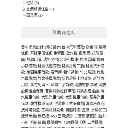
電影 (6)
香港旅遊住宿 (8)
高粱酒 (2)
贊助商連結
台中網頁設計
|
網站設計
|
台中汽車借款
|
喬義司
|
基隆
傢俱
|
基隆平價傢俱
免留車
|
飲水機
|
離型膜
|
抗靜電
膜
|
熱轉印膜
|
瑞里民宿
|
台東租機車
|
桃園當鋪
|
桃園
小額借款
|
桃園快速借款
|
桃園房地二胎
|
桃園汽車借
款
|
桃園機車借款
|
展示架
|
新竹當舖
|
竹北當舖
|
竹北
汽車借款
|
竹北機車借款
|
新竹房屋土地貸款
|
新竹急
用錢
|
新竹免留車
|
宜蘭二胎貸款
|
消防檢修申報
|
消防
設備維護保養
|
苗栗消防檢修申報
|
消防系統維護
|
清
水機車借款
|
大雅汽車借款
|
大雅機車借款
|
龍井汽車
借款
|
龍井機車借款
|
洗滌塔工業除臭劑
|
洗滌塔廠商
|
洗滌塔製造
|
工業除臭設備
|
粉體烤漆
|
塗裝
|
水標加工
|
液體烤漆
|
無膜標
|
ASA國際認證
|
二等遊艇駕照
|
動力
小船
|
帆船買賣
|
遊艇銷售
|
台南遊艇活動
|
二手遊艇
|