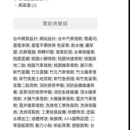
高粱酒 (2)
贊助商連結
台中網頁設計
|
網站設計
|
台中汽車借款
|
喬義司
|
基隆傢俱
|
基隆平價傢俱
免留車
|
飲水機
|
離型
膜
|
抗靜電膜
|
熱轉印膜
|
瑞里民宿
|
台東租機車
|
桃園當鋪
|
桃園小額借款
|
桃園快速借款
|
桃園房
地二胎
|
桃園汽車借款
|
桃園機車借款
|
展示架
|
新竹當舖
|
竹北當舖
|
竹北汽車借款
|
竹北機車借
款
|
新竹房屋土地貸款
|
新竹急用錢
|
新竹免留車
|
宜蘭二胎貸款
|
消防檢修申報
|
消防設備維護保
養
|
苗栗消防檢修申報
|
消防系統維護
|
清水機車
借款
|
大雅汽車借款
|
大雅機車借款
|
龍井汽車借
款
|
龍井機車借款
|
洗滌塔工業除臭劑
|
洗滌塔廠
商
|
洗滌塔製造
|
工業除臭設備
|
粉體烤漆
|
塗裝
|
水標加工
|
液體烤漆
|
無膜標
|
ASA國際認證
|
二
等遊艇駕照
|
動力小船
|
帆船買賣
|
遊艇銷售
|
台