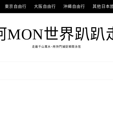
東京自由行
大阪自由行
沖繩自由行
其他日本
阿MON世界趴趴
走遍千山萬水~用快門捕捉瞬間永恆