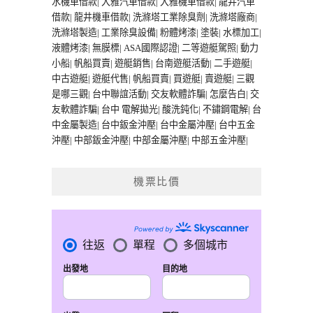
水機車借款
|
大雅汽車借款
|
大雅機車借款
|
龍井汽車
借款
|
龍井機車借款
|
洗滌塔工業除臭劑
|
洗滌塔廠商
|
洗滌塔製造
|
工業除臭設備
|
粉體烤漆
|
塗裝
|
水標加工
|
液體烤漆
|
無膜標
|
ASA國際認證
|
二等遊艇駕照
|
動力
小船
|
帆船買賣
|
遊艇銷售
|
台南遊艇活動
|
二手遊艇
|
中古遊艇
|
遊艇代售
|
帆船買賣
|
買遊艇
|
賣遊艇
|
三觀
是哪三觀
|
台中聯誼活動
|
交友軟體詐騙
|
怎麼告白
|
交
友軟體詐騙
|
台中 電解拋光
|
酸洗鈍化
|
不鏽鋼電解
|
台
中金屬製造
|
台中鈑金沖壓
|
台中金屬沖壓
|
台中五金
沖壓
|
中部鈑金沖壓
|
中部金屬沖壓
|
中部五金沖壓
|
機票比價