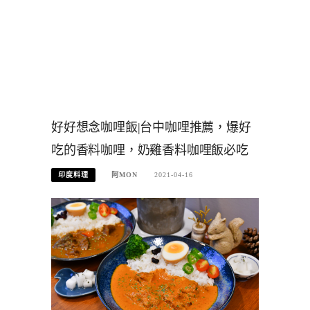
好好想念咖哩飯|台中咖哩推薦，爆好
吃的香料咖哩，奶雞香料咖哩飯必吃
印度料理
阿MON
2021-04-16