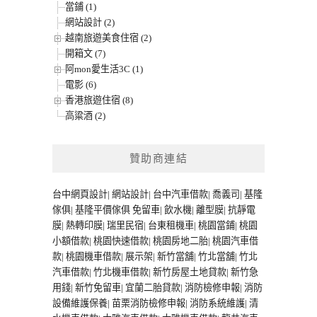
當鋪 (1)
網站設計 (2)
越南旅遊美食住宿 (2)
開箱文 (7)
阿mon愛生活3C (1)
電影 (6)
香港旅遊住宿 (8)
高粱酒 (2)
贊助商連結
台中網頁設計
|
網站設計
|
台中汽車借款
|
喬義司
|
基隆
傢俱
|
基隆平價傢俱
免留車
|
飲水機
|
離型膜
|
抗靜電
膜
|
熱轉印膜
|
瑞里民宿
|
台東租機車
|
桃園當鋪
|
桃園
小額借款
|
桃園快速借款
|
桃園房地二胎
|
桃園汽車借
款
|
桃園機車借款
|
展示架
|
新竹當舖
|
竹北當舖
|
竹北
汽車借款
|
竹北機車借款
|
新竹房屋土地貸款
|
新竹急
用錢
|
新竹免留車
|
宜蘭二胎貸款
|
消防檢修申報
|
消防
設備維護保養
|
苗栗消防檢修申報
|
消防系統維護
|
清