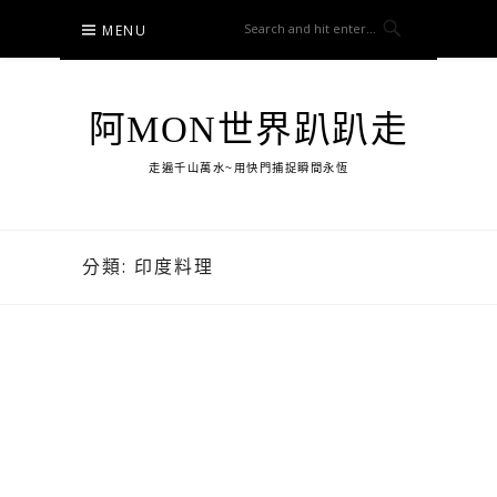
Skip
MENU
to
content
阿MON世界趴趴走
走遍千山萬水~用快門捕捉瞬間永恆
分類:
印度料理