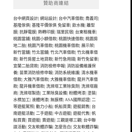
贊助商連結
台中網頁設計
|
網站設計
|
台中汽車借款
|
喬義司
|
基隆傢俱
|
基隆平價傢俱
免留車
|
飲水機
|
離型
膜
|
抗靜電膜
|
熱轉印膜
|
瑞里民宿
|
台東租機車
|
桃園當鋪
|
桃園小額借款
|
桃園快速借款
|
桃園房
地二胎
|
桃園汽車借款
|
桃園機車借款
|
展示架
|
新竹當舖
|
竹北當舖
|
竹北汽車借款
|
竹北機車借
款
|
新竹房屋土地貸款
|
新竹急用錢
|
新竹免留車
|
宜蘭二胎貸款
|
消防檢修申報
|
消防設備維護保
養
|
苗栗消防檢修申報
|
消防系統維護
|
清水機車
借款
|
大雅汽車借款
|
大雅機車借款
|
龍井汽車借
款
|
龍井機車借款
|
洗滌塔工業除臭劑
|
洗滌塔廠
商
|
洗滌塔製造
|
工業除臭設備
|
粉體烤漆
|
塗裝
|
水標加工
|
液體烤漆
|
無膜標
|
ASA國際認證
|
二
等遊艇駕照
|
動力小船
|
帆船買賣
|
遊艇銷售
|
台
南遊艇活動
|
二手遊艇
|
中古遊艇
|
遊艇代售
|
帆
船買賣
|
買遊艇
|
賣遊艇
|
三觀是哪三觀
|
台中聯
誼活動
|
交友軟體詐騙
|
怎麼告白
|
交友軟體詐騙
|