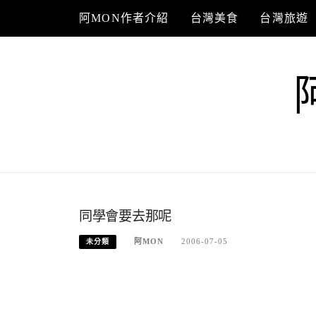
Skip
阿MON作者介紹
台灣美食
台灣旅遊
to
content
同學會要去那呢
阿MON
2006-07-05
未分類