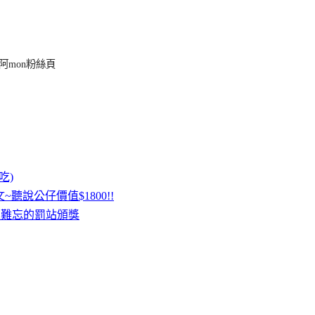
阿mon粉絲頁
吃)
聽說公仔價值$1800!!
令人難忘的罰站頒獎