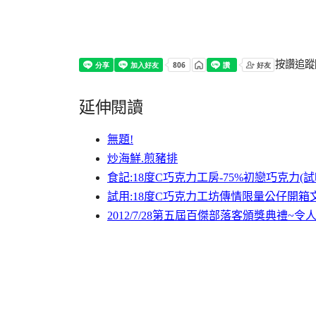
按讚追蹤
延伸閱讀
無題!
炒海鮮.煎豬排
食記:18度C巧克力工房-75%初戀巧克力(試
試用:18度C巧克力工坊傳情限量公仔開箱文~
2012/7/28第五屆百傑部落客頒獎典禮~