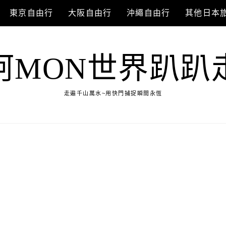
東京自由行
大阪自由行
沖繩自由行
其他日本
阿MON世界趴趴
走遍千山萬水~用快門捕捉瞬間永恆