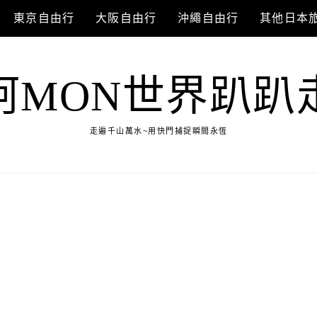
東京自由行
大阪自由行
沖繩自由行
其他日本
阿MON世界趴趴
走遍千山萬水~用快門捕捉瞬間永恆