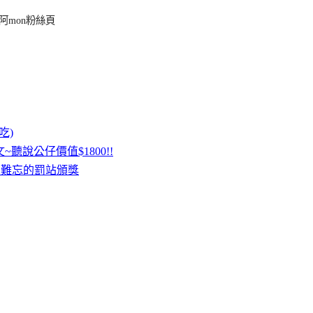
阿mon粉絲頁
吃)
聽說公仔價值$1800!!
令人難忘的罰站頒獎