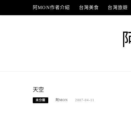
Skip
阿MON作者介紹
台灣美食
台灣旅遊
to
content
天空
阿MON
2007-04-11
未分類