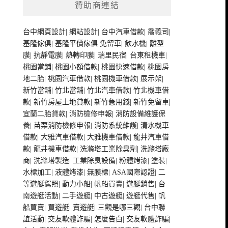
贊助商連結
台中網頁設計
|
網站設計
|
台中汽車借款
|
喬義司
|
基隆傢俱
|
基隆平價傢俱
免留車
|
飲水機
|
離型
膜
|
抗靜電膜
|
熱轉印膜
|
瑞里民宿
|
台東租機車
|
桃園當鋪
|
桃園小額借款
|
桃園快速借款
|
桃園房
地二胎
|
桃園汽車借款
|
桃園機車借款
|
展示架
|
新竹當舖
|
竹北當舖
|
竹北汽車借款
|
竹北機車借
款
|
新竹房屋土地貸款
|
新竹急用錢
|
新竹免留車
|
宜蘭二胎貸款
|
消防檢修申報
|
消防設備維護保
養
|
苗栗消防檢修申報
|
消防系統維護
|
清水機車
借款
|
大雅汽車借款
|
大雅機車借款
|
龍井汽車借
款
|
龍井機車借款
|
洗滌塔工業除臭劑
|
洗滌塔廠
商
|
洗滌塔製造
|
工業除臭設備
|
粉體烤漆
|
塗裝
|
水標加工
|
液體烤漆
|
無膜標
|
ASA國際認證
|
二
等遊艇駕照
|
動力小船
|
帆船買賣
|
遊艇銷售
|
台
南遊艇活動
|
二手遊艇
|
中古遊艇
|
遊艇代售
|
帆
船買賣
|
買遊艇
|
賣遊艇
|
三觀是哪三觀
|
台中聯
誼活動
|
交友軟體詐騙
|
怎麼告白
|
交友軟體詐騙
|