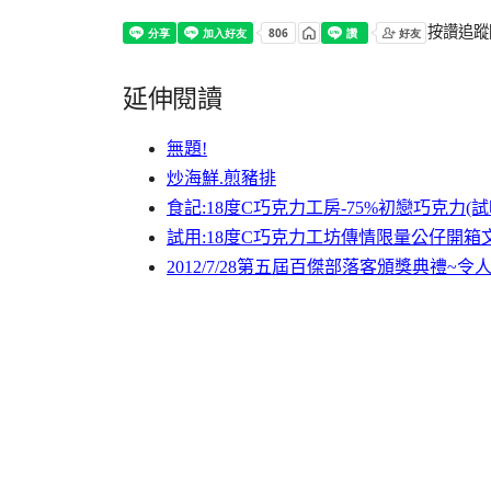
按讚追蹤
延伸閱讀
無題!
炒海鮮.煎豬排
食記:18度C巧克力工房-75%初戀巧克力(試
試用:18度C巧克力工坊傳情限量公仔開箱文~
2012/7/28第五屆百傑部落客頒獎典禮~