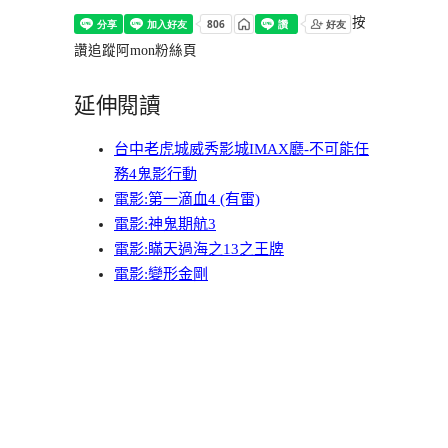
按
讚追蹤阿mon粉絲頁
延伸閱讀
台中老虎城威秀影城IMAX廳-不可能任
務4鬼影行動
電影:第一滴血4 (有雷)
電影:神鬼期航3
電影:瞞天過海之13之王牌
電影:變形金剛