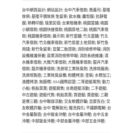
台中網頁設計
|
網站設計
|
台中汽車借款
|
喬義司
|
基隆
傢俱
|
基隆平價傢俱
免留車
|
飲水機
|
離型膜
|
抗靜電
膜
|
熱轉印膜
|
瑞里民宿
|
台東租機車
|
桃園當鋪
|
桃園
小額借款
|
桃園快速借款
|
桃園房地二胎
|
桃園汽車借
款
|
桃園機車借款
|
展示架
|
新竹當舖
|
竹北當舖
|
竹北
汽車借款
|
竹北機車借款
|
新竹房屋土地貸款
|
新竹急
用錢
|
新竹免留車
|
宜蘭二胎貸款
|
消防檢修申報
|
消防
設備維護保養
|
苗栗消防檢修申報
|
消防系統維護
|
清
水機車借款
|
大雅汽車借款
|
大雅機車借款
|
龍井汽車
借款
|
龍井機車借款
|
洗滌塔工業除臭劑
|
洗滌塔廠商
|
洗滌塔製造
|
工業除臭設備
|
粉體烤漆
|
塗裝
|
水標加工
|
液體烤漆
|
無膜標
|
ASA國際認證
|
二等遊艇駕照
|
動力
小船
|
帆船買賣
|
遊艇銷售
|
台南遊艇活動
|
二手遊艇
|
中古遊艇
|
遊艇代售
|
帆船買賣
|
買遊艇
|
賣遊艇
|
三觀
是哪三觀
|
台中聯誼活動
|
交友軟體詐騙
|
怎麼告白
|
交
友軟體詐騙
|
台中 電解拋光
|
酸洗鈍化
|
不鏽鋼電解
|
台
中金屬製造
|
台中鈑金沖壓
|
台中金屬沖壓
|
台中五金
沖壓
|
中部鈑金沖壓
|
中部金屬沖壓
|
中部五金沖壓
|