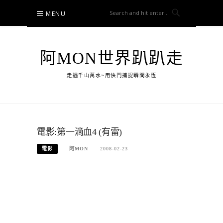
Skip
MENU
to
content
阿MON世界趴趴走
走遍千山萬水~用快門捕捉瞬間永恆
電影:第一滴血4 (有雷)
電影
阿MON
2008-02-23