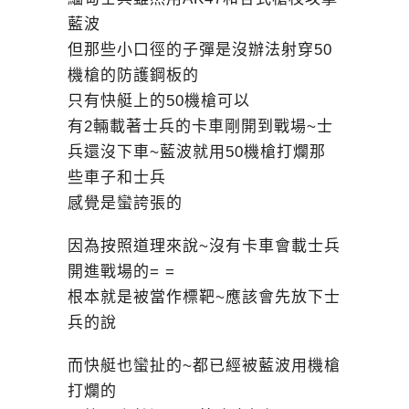
藍波
但那些小口徑的子彈是沒辦法射穿50
機槍的防護鋼板的
只有快艇上的50機槍可以
有2輛載著士兵的卡車剛開到戰場~士
兵還沒下車~藍波就用50機槍打爛那
些車子和士兵
感覺是蠻誇張的
因為按照道理來說~沒有卡車會載士兵
開進戰場的= =
根本就是被當作標靶~應該會先放下士
兵的說
而快艇也蠻扯的~都已經被藍波用機槍
打爛的