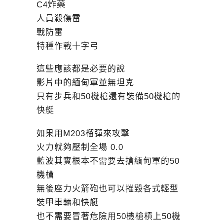
C4炸藥
人員殺傷雷
戰防雷
特種作戰十字弓
這些應該都是必要的說
影片中的緬甸軍並無坦克
只有步兵和50機槍還有裝備50機槍的
快艇
如果用M203榴彈來攻擊
火力就夠壓制全場 0.0
藍波其實根本不需要去搶緬甸軍的50
機槍
無後座力火箭砲也可以摧毀各式輕型
裝甲車輛和快艇
也不需要冒著危險用50機槍槓上50機