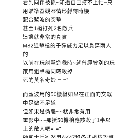
看到同伴被抓~知道自己幫不上忙~只
用瞄準器觀察情形靜待時機
配合藍波的突擊
甚至1槍打死2名敵兵
這邊就非常的真實
M82狙擊槍的子彈威力足以貫穿兩人
的
以前在玩射擊遊戲時~就曾經被別的玩
家用狙擊槍同時殺掉
死的莫名奇妙 = =”
而藍波用的50機槍如果在正面的交戰
中是微不足道
但如果是偷襲~~就非常有用
電影中~~那挺50機槍應該殺了1半以
上的敵人吧= =”
緬甸士兵雖然用AK47和各式槍枝攻擊