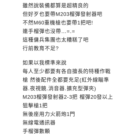
雖然說裝備都算是超精良的
但好歹也要帶M203榴彈發射器吧
不然M60重機槍也要帶1把吧!
連手榴彈也沒帶…=.=
這種傭兵集團也太糟糕了吧
行前教育不足?
如果以我標準來說
每人至少都要有各自擅長的特種作戰
槍 然後配件全都要充足(紅外線瞄準
器.夜視鏡.消音器.擴充型彈夾)
M203榴彈發射器2-3把 榴彈20發以上
狙擊槍1把
無後座用力火箭炮1門
無線電通訊器
手榴彈數顆