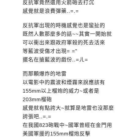
反抗軍竟然還用火箭砲去打沉
感覺就是浪費彈藥..=.=
反抗軍出現的時機感覺也是蠻扯的
既然人數那麼多的話~~其實一開始就
可以衝出來跟政府軍殺的死去活來
等藍波受傷才出現= =”
擺名在搶藍波的戲份..=ㄦ=
而那顆爆炸的地雷
以電影中的震波和煙霧來說應該有
155mm以上榴炮的威力~或者是
203mm榴砲
感覺就有點誇大~就算是地雷也沒那麼
誇張吧..=.=
在我國823砲戰中~國軍曾經在金門用
美國軍援的155mm榴炮反擊