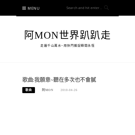
Skip
MENU
to
content
阿MON世界趴趴走
走遍千山萬水~用快門捕捉瞬間永恆
歌曲:我願意~聽在多次也不會膩
歌曲
阿MON
2010-04-26