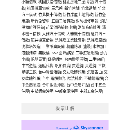
小額借款
|
桃園快速借款
|
桃園房地二胎
|
桃園汽車借
款
|
桃園機車借款
|
展示架
|
新竹當舖
|
竹北當舖
|
竹北
汽車借款
|
竹北機車借款
|
新竹房屋土地貸款
|
新竹急
用錢
|
新竹免留車
|
宜蘭二胎貸款
|
消防檢修申報
|
消防
設備維護保養
|
苗栗消防檢修申報
|
消防系統維護
|
清
水機車借款
|
大雅汽車借款
|
大雅機車借款
|
龍井汽車
借款
|
龍井機車借款
|
洗滌塔工業除臭劑
|
洗滌塔廠商
|
洗滌塔製造
|
工業除臭設備
|
粉體烤漆
|
塗裝
|
水標加工
|
液體烤漆
|
無膜標
|
ASA國際認證
|
二等遊艇駕照
|
動力
小船
|
帆船買賣
|
遊艇銷售
|
台南遊艇活動
|
二手遊艇
|
中古遊艇
|
遊艇代售
|
帆船買賣
|
買遊艇
|
賣遊艇
|
三觀
是哪三觀
|
台中聯誼活動
|
交友軟體詐騙
|
怎麼告白
|
交
友軟體詐騙
|
台中 電解拋光
|
酸洗鈍化
|
不鏽鋼電解
|
台
中金屬製造
|
台中鈑金沖壓
|
台中金屬沖壓
|
台中五金
沖壓
|
中部鈑金沖壓
|
中部金屬沖壓
|
中部五金沖壓
|
機票比價