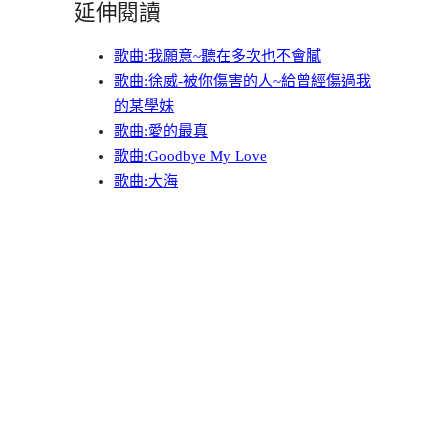
延伸閱讀
歌曲:我願意~聽在多次也不會膩
歌曲:徐威-被你傷害的人~給曾經傷過我
的某學妹
歌曲:愛的最真
歌曲:Goodbye My Love
歌曲:大海