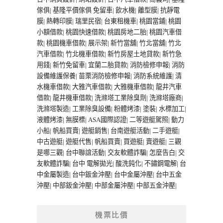
傢俱
|
基隆平價傢俱
免留車
|
飲水機
|
離型膜
|
抗靜電
膜
|
熱轉印膜
|
瑞里民宿
|
台東租機車
|
桃園當鋪
|
桃園
小額借款
|
桃園快速借款
|
桃園房地二胎
|
桃園汽車借
款
|
桃園機車借款
|
展示架
|
新竹當舖
|
竹北當舖
|
竹北
汽車借款
|
竹北機車借款
|
新竹房屋土地貸款
|
新竹急
用錢
|
新竹免留車
|
宜蘭二胎貸款
|
消防檢修申報
|
消防
設備維護保養
|
苗栗消防檢修申報
|
消防系統維護
|
清
水機車借款
|
大雅汽車借款
|
大雅機車借款
|
龍井汽車
借款
|
龍井機車借款
|
洗滌塔工業除臭劑
|
洗滌塔廠商
|
洗滌塔製造
|
工業除臭設備
|
粉體烤漆
|
塗裝
|
水標加工
|
液體烤漆
|
無膜標
|
ASA國際認證
|
二等遊艇駕照
|
動力
小船
|
帆船買賣
|
遊艇銷售
|
台南遊艇活動
|
二手遊艇
|
中古遊艇
|
遊艇代售
|
帆船買賣
|
買遊艇
|
賣遊艇
|
三觀
是哪三觀
|
台中聯誼活動
|
交友軟體詐騙
|
怎麼告白
|
交
友軟體詐騙
|
台中 電解拋光
|
酸洗鈍化
|
不鏽鋼電解
|
台
中金屬製造
|
台中鈑金沖壓
|
台中金屬沖壓
|
台中五金
沖壓
|
中部鈑金沖壓
|
中部金屬沖壓
|
中部五金沖壓
|
機票比價