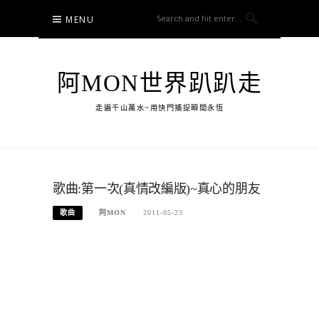
Skip
MENU
to
content
阿MON世界趴趴走
走遍千山萬水~用快門捕捉瞬間永恆
歌曲:第一次(真情改編版)~真心的朋友
歌曲
阿MON
2011-05-23