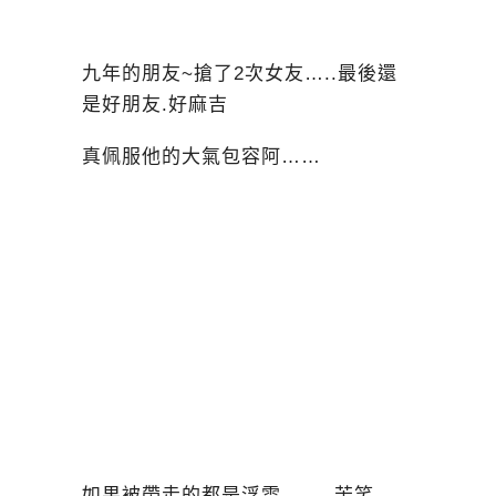
九年的朋友~搶了2次女友…..最後還
是好朋友.好麻吉
真佩服他的大氣包容阿……
如果被帶走的都是浮雲……..苦笑