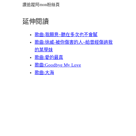
讚追蹤阿mon粉絲頁
延伸閱讀
歌曲:我願意~聽在多次也不會膩
歌曲:徐威-被你傷害的人~給曾經傷過我
的某學妹
歌曲:愛的最真
歌曲:Goodbye My Love
歌曲:大海