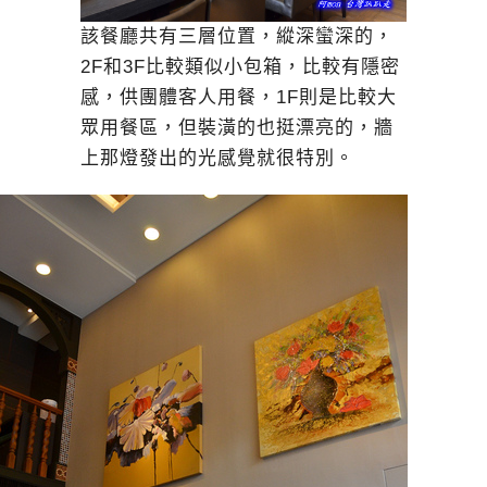
該餐廳共有三層位置，縱深蠻深的，
2F和3F比較類似小包箱，比較有隱密
感，供團體客人用餐，1F則是比較大
眾用餐區，但裝潢的也挺漂亮的，牆
上那燈發出的光感覺就很特別。