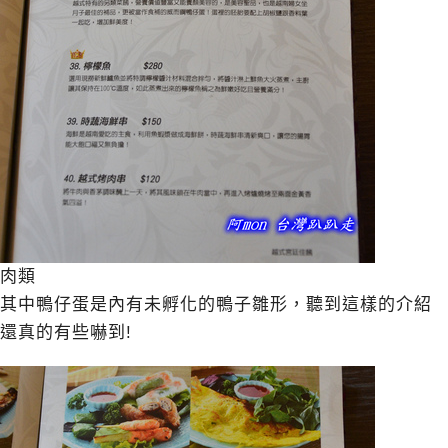
肉類
其中鴨仔蛋是內有未孵化的鴨子雛形，聽到這樣的介紹
還真的有些嚇到!