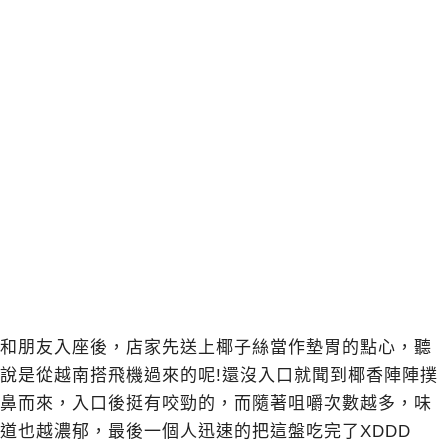
和朋友入座後，店家先送上椰子絲當作墊胃的點心，聽
說是從越南搭飛機過來的呢!還沒入口就聞到椰香陣陣撲
鼻而來，入口後挺有咬勁的，而隨著咀嚼次數越多，味
道也越濃郁，最後一個人迅速的把這盤吃完了XDDD