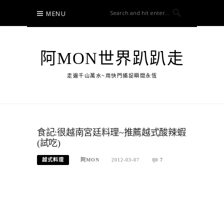
Skip
MENU
to
content
阿MON世界趴趴走
走遍千山萬水~用快門捕捉瞬間永恆
食記:很越南宮廷料理~推薦越式酸辣蝦
(試吃)
越式料理
阿MON
2012-03-07
7