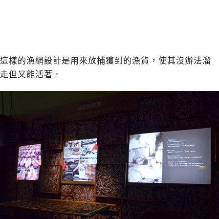
這樣的漁網設計是用來放捕獲到的漁貨，使其沒辦法溜
走但又能活著。