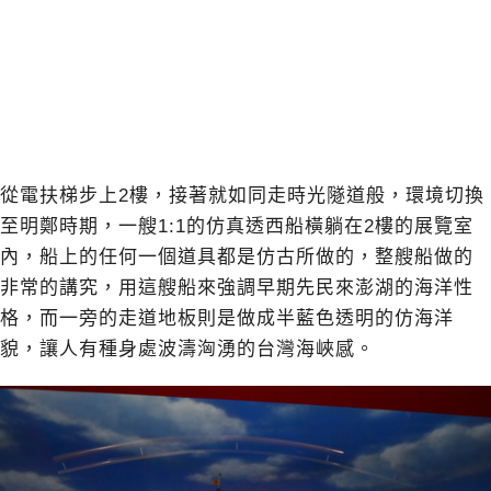
從電扶梯步上2樓，接著就如同走時光隧道般，環境切換
至明鄭時期，一艘1:1的仿真透西船橫躺在2樓的展覽室
內，船上的任何一個道具都是仿古所做的，整艘船做的
非常的講究，用這艘船來強調早期先民來澎湖的海洋性
格，而一旁的走道地板則是做成半藍色透明的仿海洋
貌，讓人有種身處波濤洶湧的台灣海峽感。