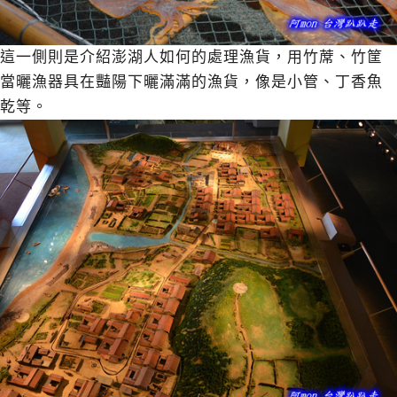
這一側則是介紹澎湖人如何的處理漁貨，用竹蓆、竹筐
當曬漁器具在豔陽下曬滿滿的漁貨，像是小管、丁香魚
乾等。