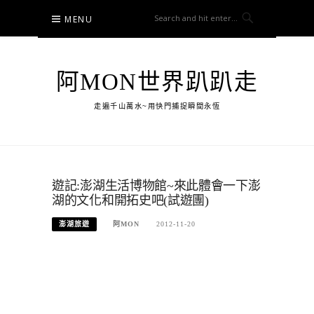
Skip
MENU
to
content
阿MON世界趴趴走
走遍千山萬水~用快門捕捉瞬間永恆
遊記:澎湖生活博物館~來此體會一下澎
湖的文化和開拓史吧(試遊團)
澎湖旅遊
阿MON
2012-11-20