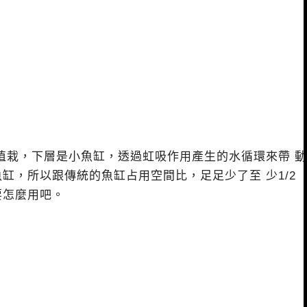
植栽，下層是小魚缸，透過虹吸作用產生的水循環來帶 動
，所以跟傳統的魚缸占用空間比，足足少了至 少1/2
要怎麼用吧。