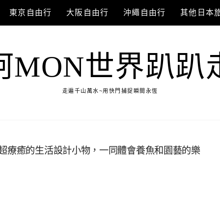
東京自由行
大阪自由行
沖繩自由行
其他日本
阿MON世界趴趴
走遍千山萬水~用快門捕捉瞬間永恆
，超療癒的生活設計小物，一同體會養魚和園藝的樂