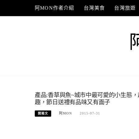
Skip
阿MON作者介紹
台灣美食
台灣旅遊
to
content
產品:香草與魚~城市中最可愛的小生態
趣，節日送禮有品味又有面子
阿MON
2015-07-31
開箱文