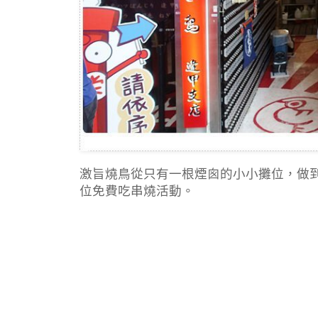
激旨燒鳥從只有一根煙囪的小小攤位，做
位免費吃串燒活動。