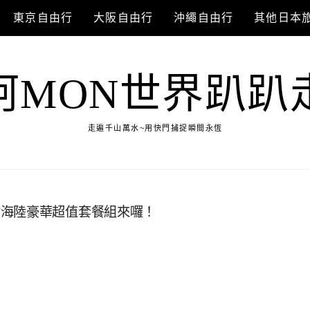
東京自由行
大阪自由行
沖繩自由行
其他日本
阿MON世界趴趴
走遍千山萬水~用快門捕捉瞬間永恆
盒海陸豪華超值套餐組來囉！