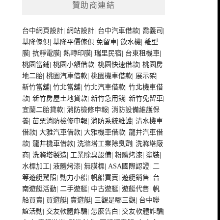
贊助商連結
台中網頁設計
|
網站設計
|
台中汽車借款
|
喬義司
|
基隆傢俱
|
基隆平價傢俱
免留車
|
飲水機
|
離型
膜
|
抗靜電膜
|
熱轉印膜
|
瑞里民宿
|
台東租機車
|
桃園當鋪
|
桃園小額借款
|
桃園快速借款
|
桃園房
地二胎
|
桃園汽車借款
|
桃園機車借款
|
展示架
|
新竹當舖
|
竹北當舖
|
竹北汽車借款
|
竹北機車借
款
|
新竹房屋土地貸款
|
新竹急用錢
|
新竹免留車
|
宜蘭二胎貸款
|
消防檢修申報
|
消防設備維護保
養
|
苗栗消防檢修申報
|
消防系統維護
|
清水機車
借款
|
大雅汽車借款
|
大雅機車借款
|
龍井汽車借
款
|
龍井機車借款
|
洗滌塔工業除臭劑
|
洗滌塔廠
商
|
洗滌塔製造
|
工業除臭設備
|
粉體烤漆
|
塗裝
|
水標加工
|
液體烤漆
|
無膜標
|
ASA國際認證
|
二
等遊艇駕照
|
動力小船
|
帆船買賣
|
遊艇銷售
|
台
南遊艇活動
|
二手遊艇
|
中古遊艇
|
遊艇代售
|
帆
船買賣
|
買遊艇
|
賣遊艇
|
三觀是哪三觀
|
台中聯
誼活動
|
交友軟體詐騙
|
怎麼告白
|
交友軟體詐騙
|