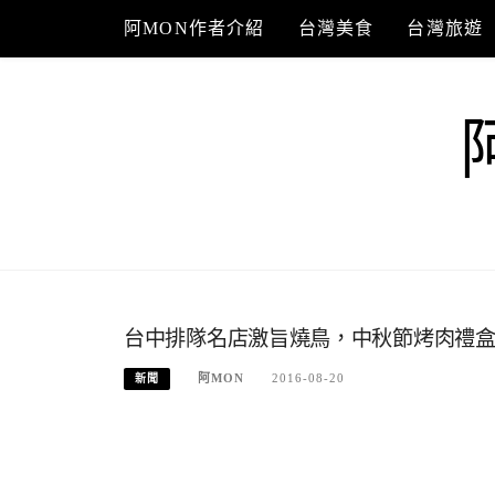
Skip
阿MON作者介紹
台灣美食
台灣旅遊
to
content
台中排隊名店激旨燒鳥，中秋節烤肉禮
阿MON
2016-08-20
新聞