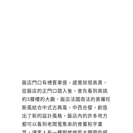
飯店門口有禮賓車道，感覺就很高貴，
從飯店的正門口踏入後，會先看到高挑
約3層樓的大廳，飯店法國南法的普羅旺
斯風結合中式古典風，中西合璧，創造
出了新的設計風格，飯店內的許多地方
都可以看到老闆蒐集來的骨董和字畫
當，讓客人有一種劉姥姥逛大觀園的感