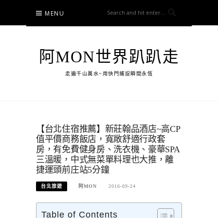
Skip
MENU
to
content
阿MON世界趴趴走
走遍千山萬水~用快門捕捉瞬間永恆
【台北住宿推薦】新莊翰品酒店~高CP
值平價商務飯店，寬敞舒適行政套
房，有免費健身房、洗衣機、豪華SPA
三溫暖，中式無菜單料理也大推，離
捷運頭前庄站5分鐘
台北旅遊
阿MON
2016-09-24
Table of Contents