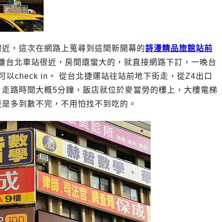
附近，這次在網路上蒐尋到這間新開幕的
詩漫精品旅館站前
離台北車站很近，房間還蠻大的，就直接網路下訂，一晚台
以check in。 從台北捷運站往站前地下街走，從Z4出口
，走路時間大概5分鐘，飯店就位於麥當勞的樓上，大樓電梯
更是多到數不完，不用怕找不到吃的。