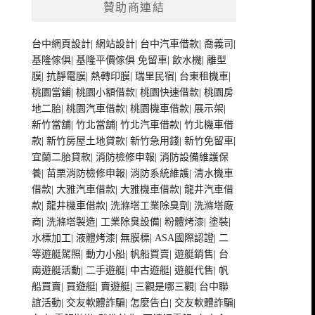
贊助商連結
台中網頁設計
|
網站設計
|
台中汽車借款
|
喬義司
|
基隆傢俱
|
基隆平價傢俱
免留車
|
飲水機
|
離型
膜
|
抗靜電膜
|
熱轉印膜
|
瑞里民宿
|
台東租機車
|
桃園當鋪
|
桃園小額借款
|
桃園快速借款
|
桃園房
地二胎
|
桃園汽車借款
|
桃園機車借款
|
展示架
|
新竹當舖
|
竹北當舖
|
竹北汽車借款
|
竹北機車借
款
|
新竹房屋土地貸款
|
新竹急用錢
|
新竹免留車
|
宜蘭二胎貸款
|
消防檢修申報
|
消防設備維護保
養
|
苗栗消防檢修申報
|
消防系統維護
|
清水機車
借款
|
大雅汽車借款
|
大雅機車借款
|
龍井汽車借
款
|
龍井機車借款
|
洗滌塔工業除臭劑
|
洗滌塔廠
商
|
洗滌塔製造
|
工業除臭設備
|
粉體烤漆
|
塗裝
|
水標加工
|
液體烤漆
|
無膜標
|
ASA國際認證
|
二
等遊艇駕照
|
動力小船
|
帆船買賣
|
遊艇銷售
|
台
南遊艇活動
|
二手遊艇
|
中古遊艇
|
遊艇代售
|
帆
船買賣
|
買遊艇
|
賣遊艇
|
三觀是哪三觀
|
台中聯
誼活動
|
交友軟體詐騙
|
怎麼告白
|
交友軟體詐騙
|