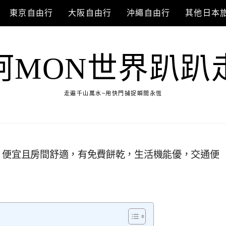
東京自由行
大阪自由行
沖繩自由行
其他日本
阿MON世界趴趴
走遍千山萬水~用快門捕捉瞬間永恆
，便宜且房間舒適，有免費餅乾，生活機能優，交通便