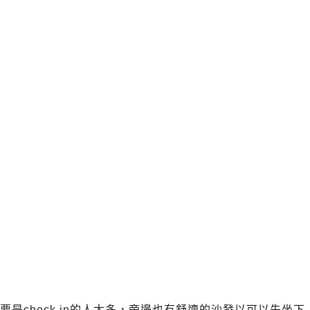
要是check in的人太多，旁邊也有舒適的沙發以可以先坐下