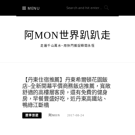
Skip
MENU
to
content
阿MON世界趴趴走
走遍千山萬水~用快門捕捉瞬間永恆
【丹東住宿推薦】丹東希爾頓花園飯
店~全新開幕平價商務飯店推薦，寬敞
舒適的高樓層客房，還有免費的健身
房，早餐豐盛好吃，近丹東高鐵站、
鴨綠江斷橋
遼寧旅遊
阿MON
2017-08-24