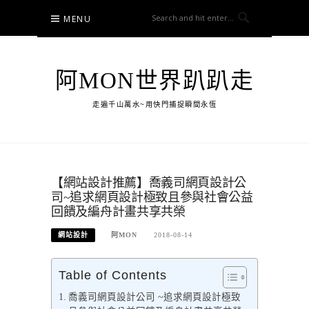
Skip
MENU
to
content
阿MON世界趴趴走
走遍千山萬水~用快門捕捉瞬間永恆
【網站設計推薦】喬義司網頁設計公
司~追求網頁設計極致且參與社會公益
回饋及編舟計畫共享共榮
網站設計
阿MON
2018-08-14
Table of Contents
喬義司網頁設計公司 ~追求網頁設計極致