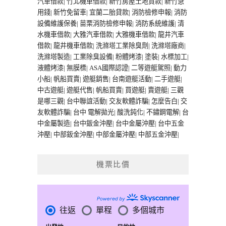
汽車借款
|
竹北機車借款
|
新竹房屋土地貸款
|
新竹急
用錢
|
新竹免留車
|
宜蘭二胎貸款
|
消防檢修申報
|
消防
設備維護保養
|
苗栗消防檢修申報
|
消防系統維護
|
清
水機車借款
|
大雅汽車借款
|
大雅機車借款
|
龍井汽車
借款
|
龍井機車借款
|
洗滌塔工業除臭劑
|
洗滌塔廠商
|
洗滌塔製造
|
工業除臭設備
|
粉體烤漆
|
塗裝
|
水標加工
|
液體烤漆
|
無膜標
|
ASA國際認證
|
二等遊艇駕照
|
動力
小船
|
帆船買賣
|
遊艇銷售
|
台南遊艇活動
|
二手遊艇
|
中古遊艇
|
遊艇代售
|
帆船買賣
|
買遊艇
|
賣遊艇
|
三觀
是哪三觀
|
台中聯誼活動
|
交友軟體詐騙
|
怎麼告白
|
交
友軟體詐騙
|
台中 電解拋光
|
酸洗鈍化
|
不鏽鋼電解
|
台
中金屬製造
|
台中鈑金沖壓
|
台中金屬沖壓
|
台中五金
沖壓
|
中部鈑金沖壓
|
中部金屬沖壓
|
中部五金沖壓
|
機票比價