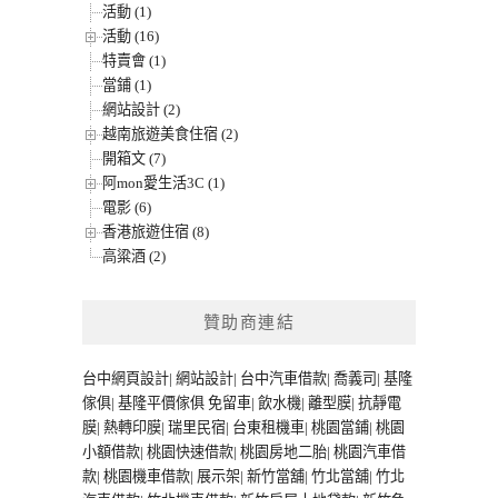
活動 (1)
活動 (16)
特賣會 (1)
當鋪 (1)
網站設計 (2)
越南旅遊美食住宿 (2)
開箱文 (7)
阿mon愛生活3C (1)
電影 (6)
香港旅遊住宿 (8)
高粱酒 (2)
贊助商連結
台中網頁設計
|
網站設計
|
台中汽車借款
|
喬義司
|
基隆
傢俱
|
基隆平價傢俱
免留車
|
飲水機
|
離型膜
|
抗靜電
膜
|
熱轉印膜
|
瑞里民宿
|
台東租機車
|
桃園當鋪
|
桃園
小額借款
|
桃園快速借款
|
桃園房地二胎
|
桃園汽車借
款
|
桃園機車借款
|
展示架
|
新竹當舖
|
竹北當舖
|
竹北