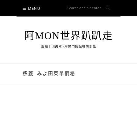
Skip
MENU
to
content
阿MON世界趴趴走
走遍千山萬水~用快門捕捉瞬間永恆
標籤:
みよ田菜單價格