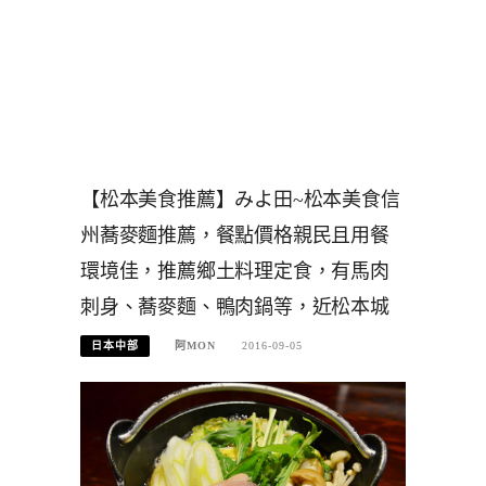
【松本美食推薦】みよ田~松本美食信
州蕎麥麵推薦，餐點價格親民且用餐
環境佳，推薦鄉土料理定食，有馬肉
刺身、蕎麥麵、鴨肉鍋等，近松本城
日本中部
阿MON
2016-09-05