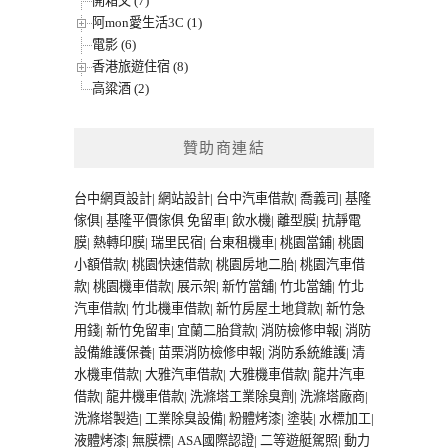
開箱文 (7)
阿mon愛生活3C (1)
電影 (6)
香港旅遊住宿 (8)
高粱酒 (2)
贊助商連結
台中網頁設計
|
網站設計
|
台中汽車借款
|
喬義司
|
基隆
傢俱
|
基隆平價傢俱
免留車
|
飲水機
|
離型膜
|
抗靜電
膜
|
熱轉印膜
|
瑞里民宿
|
台東租機車
|
桃園當鋪
|
桃園
小額借款
|
桃園快速借款
|
桃園房地二胎
|
桃園汽車借
款
|
桃園機車借款
|
展示架
|
新竹當舖
|
竹北當舖
|
竹北
汽車借款
|
竹北機車借款
|
新竹房屋土地貸款
|
新竹急
用錢
|
新竹免留車
|
宜蘭二胎貸款
|
消防檢修申報
|
消防
設備維護保養
|
苗栗消防檢修申報
|
消防系統維護
|
清
水機車借款
|
大雅汽車借款
|
大雅機車借款
|
龍井汽車
借款
|
龍井機車借款
|
洗滌塔工業除臭劑
|
洗滌塔廠商
|
洗滌塔製造
|
工業除臭設備
|
粉體烤漆
|
塗裝
|
水標加工
|
液體烤漆
|
無膜標
|
ASA國際認證
|
二等遊艇駕照
|
動力