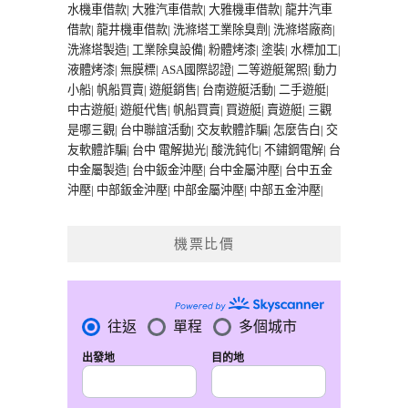
水機車借款
|
大雅汽車借款
|
大雅機車借款
|
龍井汽車
借款
|
龍井機車借款
|
洗滌塔工業除臭劑
|
洗滌塔廠商
|
洗滌塔製造
|
工業除臭設備
|
粉體烤漆
|
塗裝
|
水標加工
|
液體烤漆
|
無膜標
|
ASA國際認證
|
二等遊艇駕照
|
動力
小船
|
帆船買賣
|
遊艇銷售
|
台南遊艇活動
|
二手遊艇
|
中古遊艇
|
遊艇代售
|
帆船買賣
|
買遊艇
|
賣遊艇
|
三觀
是哪三觀
|
台中聯誼活動
|
交友軟體詐騙
|
怎麼告白
|
交
友軟體詐騙
|
台中 電解拋光
|
酸洗鈍化
|
不鏽鋼電解
|
台
中金屬製造
|
台中鈑金沖壓
|
台中金屬沖壓
|
台中五金
沖壓
|
中部鈑金沖壓
|
中部金屬沖壓
|
中部五金沖壓
|
機票比價