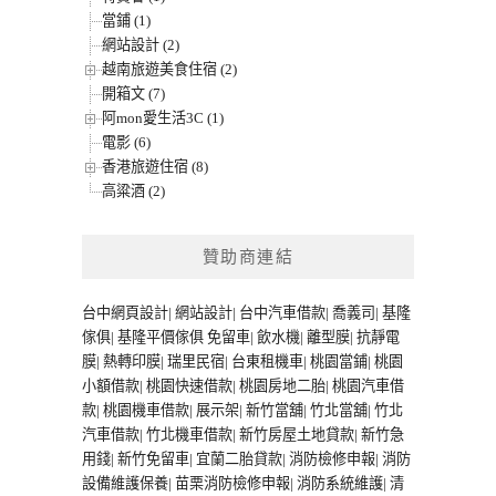
當鋪 (1)
網站設計 (2)
越南旅遊美食住宿 (2)
開箱文 (7)
阿mon愛生活3C (1)
電影 (6)
香港旅遊住宿 (8)
高粱酒 (2)
贊助商連結
台中網頁設計
|
網站設計
|
台中汽車借款
|
喬義司
|
基隆
傢俱
|
基隆平價傢俱
免留車
|
飲水機
|
離型膜
|
抗靜電
膜
|
熱轉印膜
|
瑞里民宿
|
台東租機車
|
桃園當鋪
|
桃園
小額借款
|
桃園快速借款
|
桃園房地二胎
|
桃園汽車借
款
|
桃園機車借款
|
展示架
|
新竹當舖
|
竹北當舖
|
竹北
汽車借款
|
竹北機車借款
|
新竹房屋土地貸款
|
新竹急
用錢
|
新竹免留車
|
宜蘭二胎貸款
|
消防檢修申報
|
消防
設備維護保養
|
苗栗消防檢修申報
|
消防系統維護
|
清