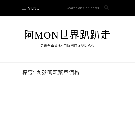
Skip
MENU
to
content
阿MON世界趴趴走
走遍千山萬水~用快門捕捉瞬間永恆
標籤:
九號碼頭菜單價格