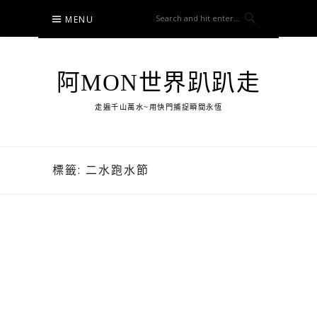
Skip
MENU
to
content
阿MON世界趴趴走
走遍千山萬水~用快門捕捉瞬間永恆
標籤:
二水跑水節