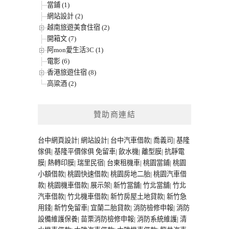
當鋪 (1)
網站設計 (2)
越南旅遊美食住宿 (2)
開箱文 (7)
阿mon愛生活3C (1)
電影 (6)
香港旅遊住宿 (8)
高粱酒 (2)
贊助商連結
台中網頁設計
|
網站設計
|
台中汽車借款
|
喬義司
|
基隆
傢俱
|
基隆平價傢俱
免留車
|
飲水機
|
離型膜
|
抗靜電
膜
|
熱轉印膜
|
瑞里民宿
|
台東租機車
|
桃園當鋪
|
桃園
小額借款
|
桃園快速借款
|
桃園房地二胎
|
桃園汽車借
款
|
桃園機車借款
|
展示架
|
新竹當舖
|
竹北當舖
|
竹北
汽車借款
|
竹北機車借款
|
新竹房屋土地貸款
|
新竹急
用錢
|
新竹免留車
|
宜蘭二胎貸款
|
消防檢修申報
|
消防
設備維護保養
|
苗栗消防檢修申報
|
消防系統維護
|
清