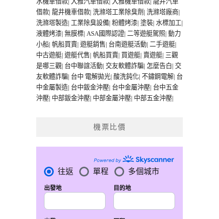
水機車借款
|
大雅汽車借款
|
大雅機車借款
|
龍井汽車
借款
|
龍井機車借款
|
洗滌塔工業除臭劑
|
洗滌塔廠商
|
洗滌塔製造
|
工業除臭設備
|
粉體烤漆
|
塗裝
|
水標加工
|
液體烤漆
|
無膜標
|
ASA國際認證
|
二等遊艇駕照
|
動力
小船
|
帆船買賣
|
遊艇銷售
|
台南遊艇活動
|
二手遊艇
|
中古遊艇
|
遊艇代售
|
帆船買賣
|
買遊艇
|
賣遊艇
|
三觀
是哪三觀
|
台中聯誼活動
|
交友軟體詐騙
|
怎麼告白
|
交
友軟體詐騙
|
台中 電解拋光
|
酸洗鈍化
|
不鏽鋼電解
|
台
中金屬製造
|
台中鈑金沖壓
|
台中金屬沖壓
|
台中五金
沖壓
|
中部鈑金沖壓
|
中部金屬沖壓
|
中部五金沖壓
|
機票比價