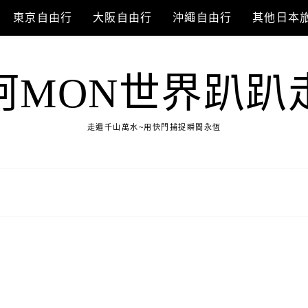
東京自由行
大阪自由行
沖繩自由行
其他日本
阿MON世界趴趴
走遍千山萬水~用快門捕捉瞬間永恆