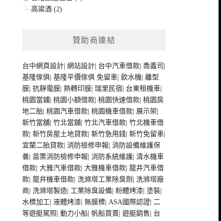
高粱酒 (2)
贊助商連結
台中網頁設計
|
網站設計
|
台中汽車借款
|
喬義司
|
基隆傢俱
|
基隆平價傢俱
免留車
|
飲水機
|
離型
膜
|
抗靜電膜
|
熱轉印膜
|
瑞里民宿
|
台東租機車
|
桃園當鋪
|
桃園小額借款
|
桃園快速借款
|
桃園房
地二胎
|
桃園汽車借款
|
桃園機車借款
|
展示架
|
新竹當舖
|
竹北當舖
|
竹北汽車借款
|
竹北機車借
款
|
新竹房屋土地貸款
|
新竹急用錢
|
新竹免留車
|
宜蘭二胎貸款
|
消防檢修申報
|
消防設備維護保
養
|
苗栗消防檢修申報
|
消防系統維護
|
清水機車
借款
|
大雅汽車借款
|
大雅機車借款
|
龍井汽車借
款
|
龍井機車借款
|
洗滌塔工業除臭劑
|
洗滌塔廠
商
|
洗滌塔製造
|
工業除臭設備
|
粉體烤漆
|
塗裝
|
水標加工
|
液體烤漆
|
無膜標
|
ASA國際認證
|
二
等遊艇駕照
|
動力小船
|
帆船買賣
|
遊艇銷售
|
台