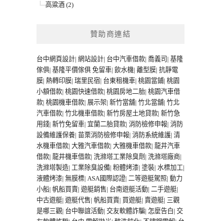
高粱酒 (2)
贊助商連結
台中網頁設計
|
網站設計
|
台中汽車借款
|
喬義司
|
基隆
傢俱
|
基隆平價傢俱
免留車
|
飲水機
|
離型膜
|
抗靜電
膜
|
熱轉印膜
|
瑞里民宿
|
台東租機車
|
桃園當鋪
|
桃園
小額借款
|
桃園快速借款
|
桃園房地二胎
|
桃園汽車借
款
|
桃園機車借款
|
展示架
|
新竹當舖
|
竹北當舖
|
竹北
汽車借款
|
竹北機車借款
|
新竹房屋土地貸款
|
新竹急
用錢
|
新竹免留車
|
宜蘭二胎貸款
|
消防檢修申報
|
消防
設備維護保養
|
苗栗消防檢修申報
|
消防系統維護
|
清
水機車借款
|
大雅汽車借款
|
大雅機車借款
|
龍井汽車
借款
|
龍井機車借款
|
洗滌塔工業除臭劑
|
洗滌塔廠商
|
洗滌塔製造
|
工業除臭設備
|
粉體烤漆
|
塗裝
|
水標加工
|
液體烤漆
|
無膜標
|
ASA國際認證
|
二等遊艇駕照
|
動力
小船
|
帆船買賣
|
遊艇銷售
|
台南遊艇活動
|
二手遊艇
|
中古遊艇
|
遊艇代售
|
帆船買賣
|
買遊艇
|
賣遊艇
|
三觀
是哪三觀
|
台中聯誼活動
|
交友軟體詐騙
|
怎麼告白
|
交