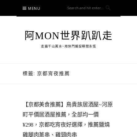
Skip
MENU
to
content
阿MON世界趴趴走
走遍千山萬水~用快門捕捉瞬間永恆
標籤:
京都宵夜推薦
【京都美食推薦】鳥貴族居酒屋~河原
町平價居酒屋推薦，全部均一價
¥298，京都吃宵夜好選擇，推薦鹽燒
雞腿肉蔥串、雞頸肉串