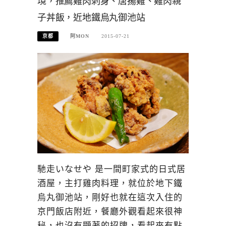
境，推薦雞肉刺身、唐揚雞、雞肉親
子丼飯，近地鐵烏丸御池站
京都
阿MON
2015-07-21
馳走いなせや 是一間町家式的日式居
酒屋，主打雞肉料理，就位於地下鐵
烏丸御池站，剛好也就在這次入住的
京門飯店附近，餐廳外觀看起來很神
秘，也沒有顯著的招牌，看起來有點